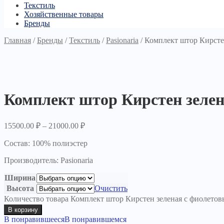
Текстиль
Хозяйственные товары
Бренды
Главная
/
Бренды
/
Текстиль
/
Pasionaria
/
Комплект штор Кирсте
Комплект штор Кирстен зеле
15500.00
₽
–
21000.00
₽
Состав: 100% полиэстер
Производитель: Pasionaria
Ширина
Высота
Очистить
Количество товара Комплект штор Кирстен зеленая с фиолето
В корзину
В понравившееся
В понравившемся