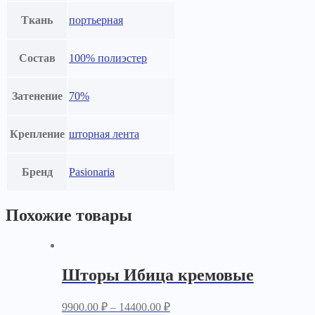
Ткань
портьерная
Состав
100% полиэстер
Затенение
70%
Крепление
шторная лента
Бренд
Pasionaria
Похожие товары
Шторы Ибица кремовые
9900.00
₽
–
14400.00
₽