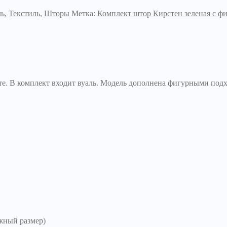
ль
,
Текстиль
,
Шторы
Метка:
Комплект штор Кирстен зеленая с ф
е. В комплект входит вуаль. Модель дополнена фигурными под
жный размер)