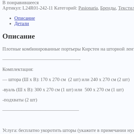
В понравившееся
Артикул:
L24R01-242-11
Категорий:
Pasionaria
,
Бренды
,
Тексти
Описание
Детали
Описание
Плотные комбинированные портьеры Кирстен на шторной лент
————————————————-
Комплектация:
— штора (Ш х В): 170 х 270 см (2 шт) или 240 х 270 см (2 шт)
-вуаль (Ш х В): 300 х 270 см (1 шт) или 500 х 270 см (1 шт)
-подхваты (2 шт)
————————————————
Услуга: бесплатно укоротить шторы (укажите в примечании ну