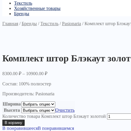
Текстиль
Хозяйственные товары
Бренды
Главная
/
Бренды
/
Текстиль
/
Pasionaria
/
Комплект штор Блэкау
Комплект штор Блэкаут золо
8300.00
₽
–
10900.00
₽
Состав: 100% полиэстер
Производитель: Pasionaria
Ширина
Высота
Очистить
Количество товара Комплект штор Блэкаут золотой
В корзину
В понравившееся
В понравившемся