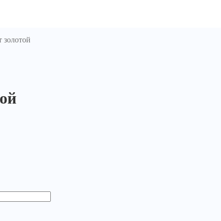
т золотой
той