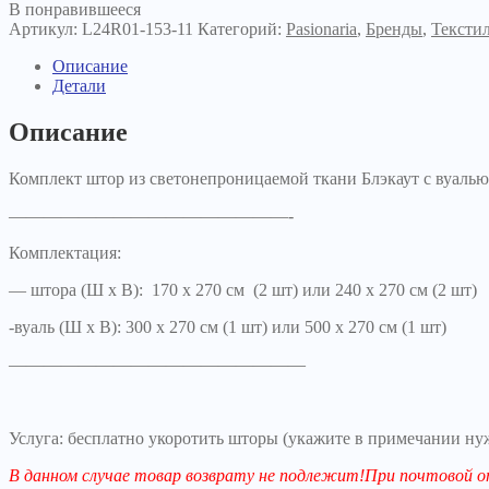
В понравившееся
Артикул:
L24R01-153-11
Категорий:
Pasionaria
,
Бренды
,
Тексти
Описание
Детали
Описание
Комплект штор из светонепроницаемой ткани Блэкаут c вуалью
————————————————-
Комплектация:
— штора (Ш х В): 170 х 270 см (2 шт) или 240 х 270 см (2 шт)
-вуаль (Ш х В): 300 х 270 см (1 шт) или 500 х 270 см (1 шт)
—————————————————
Услуга: бесплатно укоротить шторы (укажите в примечании ну
В данном случае товар возврату не подлежит!При почтово