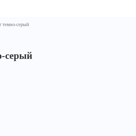
т темно-серый
о-серый