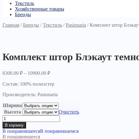
Текстиль
Хозяйственные товары
Бренды
Главная
/
Бренды
/
Текстиль
/
Pasionaria
/
Комплект штор Блэкау
Комплект штор Блэкаут темн
8300.00
₽
–
10900.00
₽
Состав: 100% полиэстер
Производитель: Pasionaria
Ширина
Высота
Очистить
Количество
товара
В корзину
Комплект
В понравившееся
В понравившемся
штор
В понравившееся