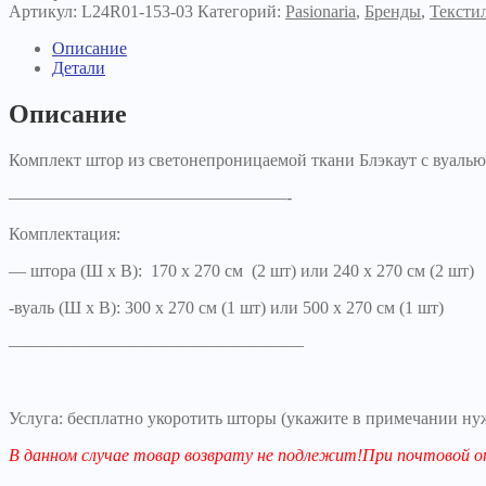
Блэкаут
Артикул:
L24R01-153-03
Категорий:
Pasionaria
,
Бренды
,
Тексти
темно-
серый
Описание
Детали
Описание
Комплект штор из светонепроницаемой ткани Блэкаут c вуалью
————————————————-
Комплектация:
— штора (Ш х В): 170 х 270 см (2 шт) или 240 х 270 см (2 шт)
-вуаль (Ш х В): 300 х 270 см (1 шт) или 500 х 270 см (1 шт)
—————————————————
Услуга: бесплатно укоротить шторы (укажите в примечании ну
В данном случае товар возврату не подлежит!При почтово