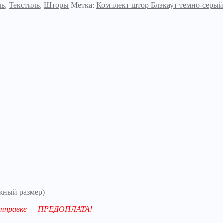
ль
,
Текстиль
,
Шторы
Метка:
Комплект штор Блэкаут темно-серый
жный размер)
й отправке — ПРЕДОПЛАТА!