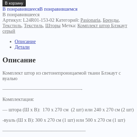
товара
В корзину
Комплект
В понравившееся
В понравившемся
штор
В понравившееся
Блэкаут
Артикул:
L24R01-153-02
Категорий:
Pasionaria
,
Бренды
,
серый
Текстиль
,
Текстиль
,
Шторы
Метка:
Комплект штор Блэкаут
серый
Описание
Детали
Описание
Комплект штор из светонепроницаемой ткани Блэкаут c
вуалью
————————————————-
Комплектация:
— штора (Ш х В): 170 х 270 см (2 шт) или 240 х 270 см (2 шт)
-вуаль (Ш х В): 300 х 270 см (1 шт) или 500 х 270 см (1 шт)
—————————————————