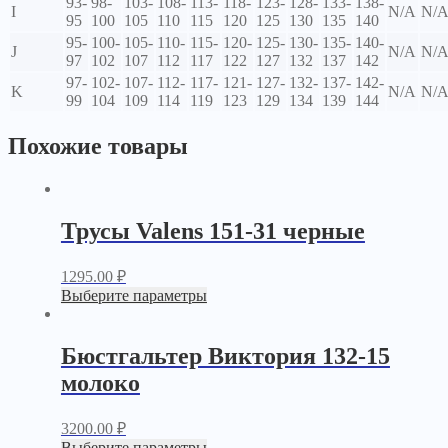
93-
98-
103-
108-
113-
118-
123-
128-
133-
138-
I
N/A
N/
95
100
105
110
115
120
125
130
135
140
95-
100-
105-
110-
115-
120-
125-
130-
135-
140-
J
N/A
N/
97
102
107
112
117
122
127
132
137
142
97-
102-
107-
112-
117-
121-
127-
132-
137-
142-
K
N/A
N/
99
104
109
114
119
123
129
134
139
144
Похожие товары
Трусы Valens 151-31 черные
1295.00
₽
Выберите параметры
Бюстгальтер Виктория 132-15
молоко
3200.00
₽
Выберите параметры