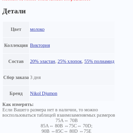
Детали
Цвет
молоко
Коллекция
Виктория
Состав
20% эластан
,
25% хлопок
,
55% полиамид
Сбор заказа
3 дня
Бренд
Nikol Djumon
Как измерять:
Если Вашего размера нет в наличии, то можно
воспользоваться таблицей взаимозаменяемых размеров
75A⇔ 70B
85A⇔ 80B ⇔75C⇔ 70D;
90B ⇔85C⇔ 80D ⇔75E