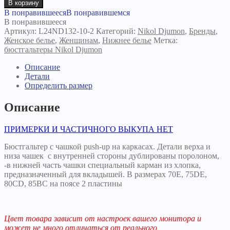
В корзину
В понравившееся
В понравившемся
В понравившееся
Артикул:
L24ND132-10-2
Категорий:
Nikol Djumon
,
Бренды
,
Женское белье
,
Женщинам
,
Нижнее белье
Метка:
бюстгальтеры Nikol Djumon
Описание
Детали
Определить размер
Описание
ПРИМЕРКИ И ЧАСТИЧНОГО ВЫКУПА НЕТ
Бюстгальтер с чашкой push-up на каркасах. Детали верха и
низа чашек с внутренней стороны дублированы поролоном,
-в нижней часть чашки специальный карман из хлопка,
предназначенный для вкладышей. В размерах 70Е, 75DE,
80CD, 85BC на поясе 2 пластины
Цвет товара зависит от настроек вашего монитора и
может не много отличаться от реального