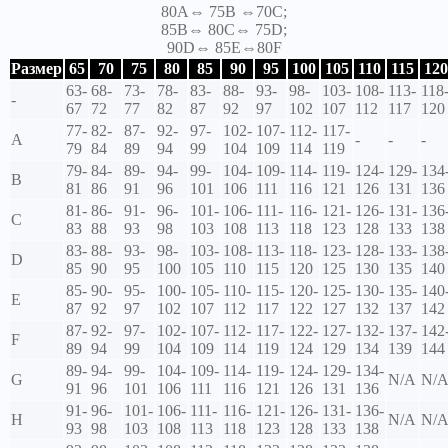
80A⇔ 75B ⇔70C;
85B⇔ 80C⇔ 75D;
90D⇔ 85E⇔80F
Размер
65
70
75
80
85
90
95
100
105
110
115
120
63-
68-
73-
78-
83-
88-
93-
98-
103-
108-
113-
118
-
67
72
77
82
87
92
97
102
107
112
117
120
77-
82-
87-
92-
97-
102-
107-
112-
117-
A
-
-
-
79
84
89
94
99
104
109
114
119
79-
84-
89-
94-
99-
104-
109-
114-
119-
124-
129-
134
B
81
86
91
96
101
106
111
116
121
126
131
136
81-
86-
91-
96-
101-
106-
111-
116-
121-
126-
131-
136
C
83
88
93
98
103
108
113
118
123
128
133
138
83-
88-
93-
98-
103-
108-
113-
118-
123-
128-
133-
138
D
85
90
95
100
105
110
115
120
125
130
135
140
85-
90-
95-
100-
105-
110-
115-
120-
125-
130-
135-
140
E
87
92
97
102
107
112
117
122
127
132
137
142
87-
92-
97-
102-
107-
112-
117-
122-
127-
132-
137-
142
F
89
94
99
104
109
114
119
124
129
134
139
144
89-
94-
99-
104-
109-
114-
119-
124-
129-
134-
G
N/A
N/
91
96
101
106
111
116
121
126
131
136
91-
96-
101-
106-
111-
116-
121-
126-
131-
136-
H
N/A
N/
93
98
103
108
113
118
123
128
133
138