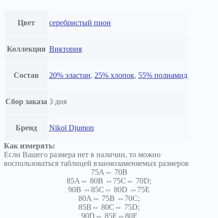
Цвет
серебристый пион
Коллекция
Виктория
Состав
20% эластан
,
25% хлопок
,
55% полиамид
Сбор заказа
3 дня
Бренд
Nikol Djumon
Как измерять:
Если Вашего размера нет в наличии, то можно
воспользоваться таблицей взаимозаменяемых размеров
75A⇔ 70B
85A⇔ 80B ⇔75C⇔ 70D;
90B ⇔85C⇔ 80D ⇔75E
80A⇔ 75B ⇔70C;
85B⇔ 80C⇔ 75D;
90D⇔ 85E⇔80F