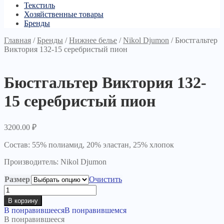
Текстиль
Хозяйственные товары
Бренды
Главная
/
Бренды
/
Нижнее белье
/
Nikol Djumon
/
Бюстгальтер
Виктория 132-15 серебристый пион
Бюстгальтер Виктория 132-
15 серебристый пион
3200.00
₽
Состав: 55% полиамид, 20% эластан, 25% хлопок
Производитель: Nikol Djumon
Размер
Очистить
Количество
товара
В корзину
Бюстгальтер
В понравившееся
В понравившемся
Виктория
В понравившееся