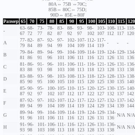
80A⇔ 75B ⇔70C;
85B⇔ 80C⇔ 75D;
90D⇔ 85E⇔80F
Размер
65
70
75
80
85
90
95
100
105
110
115
120
63-
68-
73-
78-
83-
88-
93-
98-
103-
108-
113-
118
-
67
72
77
82
87
92
97
102
107
112
117
120
77-
82-
87-
92-
97-
102-
107-
112-
117-
A
-
-
-
79
84
89
94
99
104
109
114
119
79-
84-
89-
94-
99-
104-
109-
114-
119-
124-
129-
134
B
81
86
91
96
101
106
111
116
121
126
131
136
81-
86-
91-
96-
101-
106-
111-
116-
121-
126-
131-
136
C
83
88
93
98
103
108
113
118
123
128
133
138
83-
88-
93-
98-
103-
108-
113-
118-
123-
128-
133-
138
D
85
90
95
100
105
110
115
120
125
130
135
140
85-
90-
95-
100-
105-
110-
115-
120-
125-
130-
135-
140
E
87
92
97
102
107
112
117
122
127
132
137
142
87-
92-
97-
102-
107-
112-
117-
122-
127-
132-
137-
142
F
89
94
99
104
109
114
119
124
129
134
139
144
89-
94-
99-
104-
109-
114-
119-
124-
129-
134-
G
N/A
N/
91
96
101
106
111
116
121
126
131
136
91-
96-
101-
106-
111-
116-
121-
126-
131-
136-
H
N/A
N/
93
98
103
108
113
118
123
128
133
138