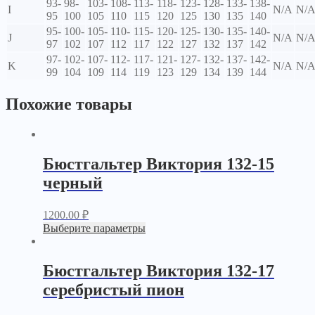
93-
98-
103-
108-
113-
118-
123-
128-
133-
138-
I
N/A
N/
95
100
105
110
115
120
125
130
135
140
95-
100-
105-
110-
115-
120-
125-
130-
135-
140-
J
N/A
N/
97
102
107
112
117
122
127
132
137
142
97-
102-
107-
112-
117-
121-
127-
132-
137-
142-
K
N/A
N/
99
104
109
114
119
123
129
134
139
144
Похожие товары
Бюстгальтер Виктория 132-15
черный
1200.00
₽
Выберите параметры
Бюстгальтер Виктория 132-17
серебристый пион