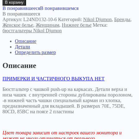
товара
В корзину
Бюстгальтер
В понравившееся
В понравившемся
Виктория
В понравившееся
132-
Артикул:
L24ND132-10-6
Категорий:
Nikol Djumon
,
Бренды
,
10
Женское белье
,
Женщинам
,
Нижнее белье
Метка:
черный
бюстгальтеры Nikol Djumon
Описание
Детали
Определить размер
Описание
ПРИМЕРКИ И ЧАСТИЧНОГО ВЫКУПА НЕТ
Бюстгальтер с чашкой push-up на каркасах. Детали верха и
низа чашек с внутренней стороны дублированы поролоном,
-в нижней часть чашки специальный карман из хлопка,
предназначенный для вкладышей. В размерах 70Е, 75DE,
80CD, 85BC на поясе 2 пластины
Цвет товара зависит от настроек вашего монитора и
может не много отличаться от реального