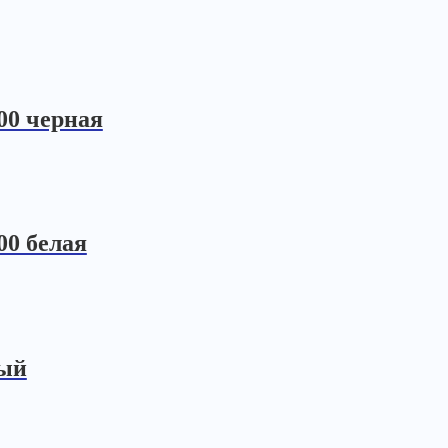
00 черная
00 белая
ный