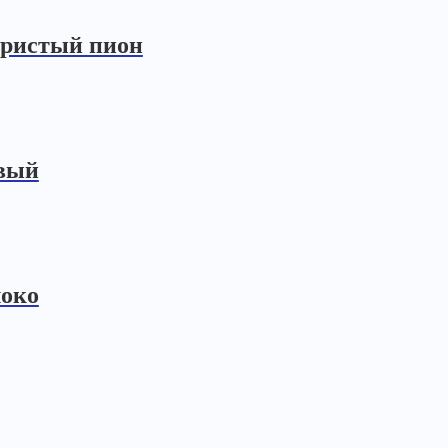
бристый пион
евый
локо