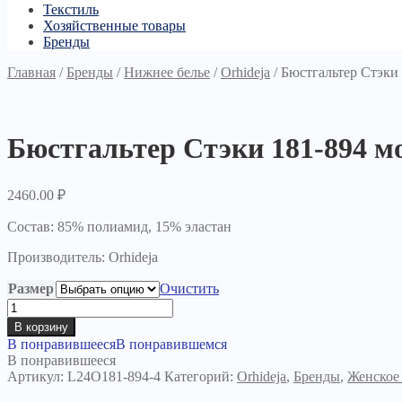
Текстиль
Хозяйственные товары
Бренды
Главная
/
Бренды
/
Нижнее белье
/
Orhideja
/
Бюстгальтер Стэки
Бюстгальтер Стэки 181-894 м
2460.00
₽
Состав: 85% полиамид, 15% эластан
Производитель: Orhideja
Размер
Очистить
Количество
товара
В корзину
Бюстгальтер
В понравившееся
В понравившемся
Стэки
В понравившееся
181-
Артикул:
L24O181-894-4
Категорий:
Orhideja
,
Бренды
,
Женское 
894