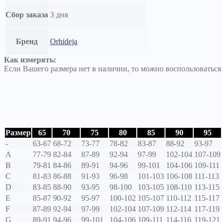
Сбор заказа
3 дня
Бренд
Orhideja
Как измерять:
Если Вашего размера нет в наличии, то можно воспользоватьс
Размер
65
70
75
80
85
90
95
-
63-67
68-72
73-77
78-82
83-87
88-92
93-97
A
77-79
82-84
87-89
92-94
97-99
102-104
107-109
B
79-81
84-86
89-91
94-96
99-101
104-106
109-111
C
81-83
86-88
91-93
96-98
101-103
106-108
111-113
D
83-85
88-90
93-95
98-100
103-105
108-110
113-115
E
85-87
90-92
95-97
100-102
105-107
110-112
115-117
F
87-89
92-94
97-99
102-104
107-109
112-114
117-119
G
89-91
94-96
99-101
104-106
109-111
114-116
119-121