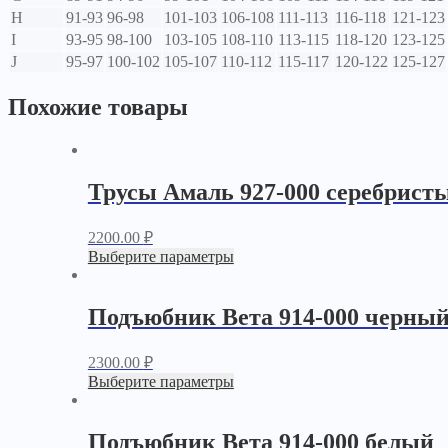
H
91-93
96-98
101-103
106-108
111-113
116-118
121-123
I
93-95
98-100
103-105
108-110
113-115
118-120
123-125
J
95-97
100-102
105-107
110-112
115-117
120-122
125-127
Похожие товары
Трусы Амаль 927-000 серебрист
2200.00
₽
Выберите параметры
Подъюбник Вета 914-000 черны
2300.00
₽
Выберите параметры
Подъюбник Вета 914-000 белый