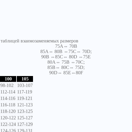
я таблицей взаимозаменяемых размеров
75A⇔ 70B
85A⇔ 80B ⇔75C⇔ 70D;
90B ⇔85C⇔ 80D ⇔75E
80A⇔ 75B ⇔70C;
85B⇔ 80C⇔ 75D;
90D⇔ 85E⇔80F
100
105
98-102
103-107
112-114
117-119
114-116
119-121
116-118
121-123
118-120
123-125
120-122
125-127
122-124
127-129
124-126
129-131