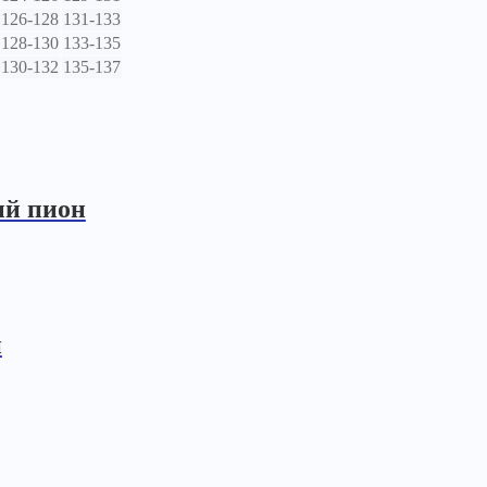
126-128
131-133
128-130
133-135
130-132
135-137
ый пион
й