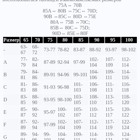
75A⇔ 70B
85A⇔ 80B ⇔75C⇔ 70D;
90B ⇔85C⇔ 80D ⇔75E
80A⇔ 75B ⇔70C;
85B⇔ 80C⇔ 75D;
90D⇔ 85E⇔80F
Размер
65
70
75
80
85
90
95
100
63-
68-
-
73-77
78-82
83-87
88-92
93-97
98-102
67
72
77-
82-
102-
107-
112-
A
87-89
92-94
97-99
79
84
104
109
114
79-
84-
104-
109-
114-
B
89-91
94-96
99-101
81
86
106
111
116
81-
86-
101-
106-
111-
116-
C
91-93
96-98
83
88
103
108
113
118
83-
88-
103-
108-
113-
118-
D
93-95
98-100
85
90
105
110
115
120
85-
90-
100-
105-
110-
115-
120-
E
95-97
87
92
102
107
112
117
122
87-
92-
102-
107-
112-
117-
122-
F
97-99
89
94
104
109
114
119
124
89-
94-
99-
104-
109-
114-
119-
124-
G
91
96
101
106
111
116
121
126