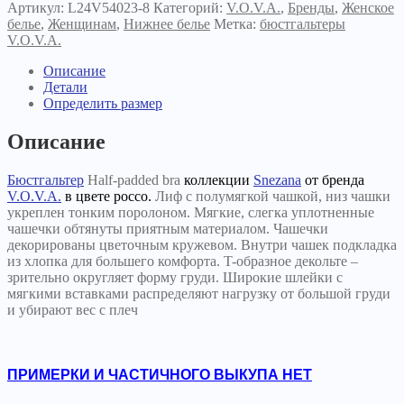
Артикул:
L24V54023-8
Категорий:
V.O.V.A.
,
Бренды
,
Женское
белье
,
Женщинам
,
Нижнее белье
Метка:
бюстгальтеры
V.O.V.A.
Описание
Детали
Определить размер
Описание
Бюстгальтер
Half-padded bra
коллекции
Snezana
от бренда
V.O.V.A.
в цвете россо.
Лиф с полумягкой чашкой, низ чашки
укреплен тонким поролоном. Мягкие, слегка уплотненные
чашечки обтянуты приятным материалом. Чашечки
декорированы цветочным кружевом. Внутри чашек подкладка
из хлопка для большего комфорта. T-образное декольте –
зрительно округляет форму груди. Широкие шлейки с
мягкими вставками распределяют нагрузку от большой груди
и убирают вес с плеч
ПРИМЕРКИ И ЧАСТИЧНОГО ВЫКУПА НЕТ