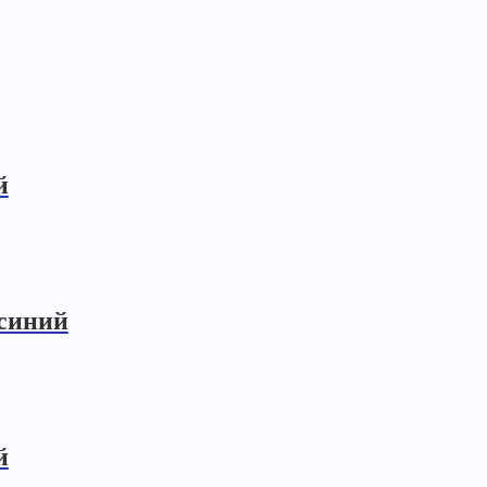
й
-синий
й