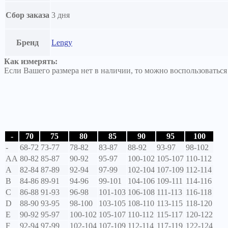
Сбор заказа
3 дня
Бренд
Lengy
Как измерять:
Если Вашего размера нет в наличии, то можно воспользоватьс
-
70
75
80
85
90
95
100
-
68-72
73-77
78-82
83-87
88-92
93-97
98-102
AA
80-82
85-87
90-92
95-97
100-102
105-107
110-112
A
82-84
87-89
92-94
97-99
102-104
107-109
112-114
B
84-86
89-91
94-96
99-101
104-106
109-111
114-116
C
86-88
91-93
96-98
101-103
106-108
111-113
116-118
D
88-90
93-95
98-100
103-105
108-110
113-115
118-120
E
90-92
95-97
100-102
105-107
110-112
115-117
120-122
F
92-94
97-99
102-104
107-109
112-114
117-119
122-124