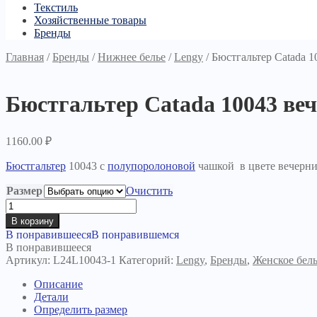
Текстиль
Хозяйственные товары
Бренды
Главная
/
Бренды
/
Нижнее белье
/
Lengy
/
Бюстгальтер Catada 1
Бюстгальтер Catada 10043 ве
1160.00
₽
Бюстгальтер
10043 с
полупоролоновой
чашкой в цвете вечерн
Размер
Очистить
Количество
товара
В корзину
Бюстгальтер
В понравившееся
В понравившемся
Catada
В понравившееся
10043
Артикул:
L24L10043-1
Категорий:
Lengy
,
Бренды
,
Женское бел
вечерние
сумерки
Описание
Детали
Определить размер