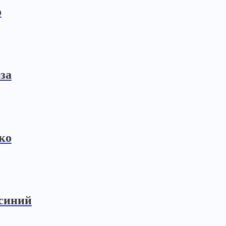
о
за
ко
-синий