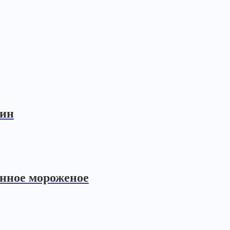
мин
онное мороженое