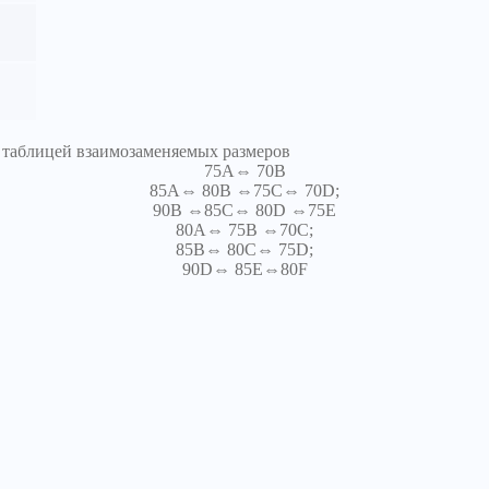
я таблицей взаимозаменяемых размеров
75A⇔ 70B
85A⇔ 80B ⇔75C⇔ 70D;
90B ⇔85C⇔ 80D ⇔75E
80A⇔ 75B ⇔70C;
85B⇔ 80C⇔ 75D;
90D⇔ 85E⇔80F