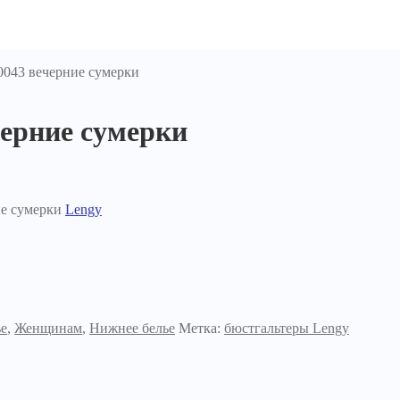
0043 вечерние сумерки
черние сумерки
ие сумерки
Lengy
ье
,
Женщинам
,
Нижнее белье
Метка:
бюстгальтеры Lengy