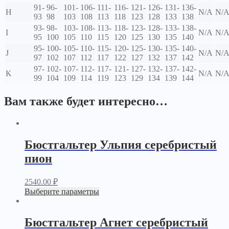
91-
96-
101-
106-
111-
116-
121-
126-
131-
136-
H
N/A
N/
93
98
103
108
113
118
123
128
133
138
93-
98-
103-
108-
113-
118-
123-
128-
133-
138-
I
N/A
N/
95
100
105
110
115
120
125
130
135
140
95-
100-
105-
110-
115-
120-
125-
130-
135-
140-
J
N/A
N/
97
102
107
112
117
122
127
132
137
142
97-
102-
107-
112-
117-
121-
127-
132-
137-
142-
K
N/A
N/
99
104
109
114
119
123
129
134
139
144
Вам также будет интересно…
Бюстгальтер Ульпия серебристый
пион
2540.00
₽
Выберите параметры
Бюстгальтер Агнет серебристый