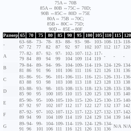
75A⇔ 70B
85A⇔ 80B ⇔75C⇔ 70D;
90B ⇔85C⇔ 80D ⇔75E
80A⇔ 75B ⇔70C;
85B⇔ 80C⇔ 75D;
90D⇔ 85E⇔80F
Размер
65
70
75
80
85
90
95
100
105
110
115
120
63-
68-
73-
78-
83-
88-
93-
98-
103-
108-
113-
118
-
67
72
77
82
87
92
97
102
107
112
117
120
77-
82-
87-
92-
97-
102-
107-
112-
117-
A
-
-
-
79
84
89
94
99
104
109
114
119
79-
84-
89-
94-
99-
104-
109-
114-
119-
124-
129-
134
B
81
86
91
96
101
106
111
116
121
126
131
136
81-
86-
91-
96-
101-
106-
111-
116-
121-
126-
131-
136
C
83
88
93
98
103
108
113
118
123
128
133
138
83-
88-
93-
98-
103-
108-
113-
118-
123-
128-
133-
138
D
85
90
95
100
105
110
115
120
125
130
135
140
85-
90-
95-
100-
105-
110-
115-
120-
125-
130-
135-
140
E
87
92
97
102
107
112
117
122
127
132
137
142
87-
92-
97-
102-
107-
112-
117-
122-
127-
132-
137-
142
F
89
94
99
104
109
114
119
124
129
134
139
144
89-
94-
99-
104-
109-
114-
119-
124-
129-
134-
G
N/A
N/
91
96
101
106
111
116
121
126
131
136