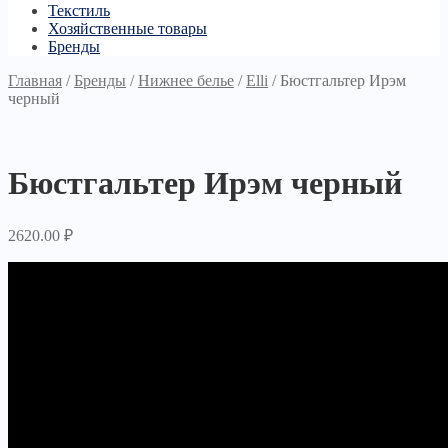
Текстиль
Хозяйственные товары
Бренды
Главная
/
Бренды
/
Нижнее белье
/
Elli
/
Бюстгальтер Ирэм
черный
Бюстгальтер Ирэм черный
2620.00
₽