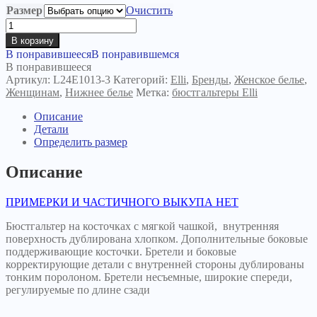
Размер
Очистить
Количество
товара
В корзину
Бюстгальтер
В понравившееся
В понравившемся
Ирэм
В понравившееся
черный
Артикул:
L24E1013-3
Категорий:
Elli
,
Бренды
,
Женское белье
,
Женщинам
,
Нижнее белье
Метка:
бюстгальтеры Elli
Описание
Детали
Определить размер
Описание
ПРИМЕРКИ И ЧАСТИЧНОГО ВЫКУПА НЕТ
Бюстгальтер на косточках с мягкой чашкой, внутренняя
поверхность дублирована хлопком. Дополнительные боковые
поддерживающие косточки. Бретели и боковые
корректирующие детали с внутренней стороны дублированы
тонким поролоном. Бретели несъемные, широкие спереди,
регулируемые по длине сзади