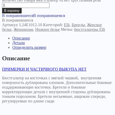
Количество товара Бюстгальтер Агнет хрустальная роза
В корзину
В понравившееся
В понравившемся
В понравившееся
Артикул:
L24E1012-10
Категорий:
Elli
,
Бренды
,
Женское
белье
,
Женщинам
,
Нижнее белье
Метка:
бюстгальтеры Elli
Описание
Детали
Определить размер
Описание
ПРИМЕРКИ И ЧАСТИЧНОГО ВЫКУПА НЕТ
Бюстгальтер на косточках с мягкой чашкой, внутренняя
поверхность дублирована хлопком. Дополнительные боковые
поддерживающие косточки. Бретели и боковые
корректирующие детали с внутренней стороны дублированы
тонким поролоном. Бретели несъемные, широкие спереди,
регулируемые по длине сзади