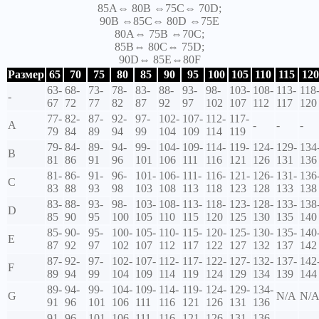
85A⇔ 80B ⇔75C⇔ 70D;
90B ⇔85C⇔ 80D ⇔75E
80A⇔ 75B ⇔70C;
85B⇔ 80C⇔ 75D;
90D⇔ 85E⇔80F
Размер
65
70
75
80
85
90
95
100
105
110
115
120
63-
68-
73-
78-
83-
88-
93-
98-
103-
108-
113-
118
-
67
72
77
82
87
92
97
102
107
112
117
120
77-
82-
87-
92-
97-
102-
107-
112-
117-
A
-
-
-
79
84
89
94
99
104
109
114
119
79-
84-
89-
94-
99-
104-
109-
114-
119-
124-
129-
134
B
81
86
91
96
101
106
111
116
121
126
131
136
81-
86-
91-
96-
101-
106-
111-
116-
121-
126-
131-
136
C
83
88
93
98
103
108
113
118
123
128
133
138
83-
88-
93-
98-
103-
108-
113-
118-
123-
128-
133-
138
D
85
90
95
100
105
110
115
120
125
130
135
140
85-
90-
95-
100-
105-
110-
115-
120-
125-
130-
135-
140
E
87
92
97
102
107
112
117
122
127
132
137
142
87-
92-
97-
102-
107-
112-
117-
122-
127-
132-
137-
142
F
89
94
99
104
109
114
119
124
129
134
139
144
89-
94-
99-
104-
109-
114-
119-
124-
129-
134-
G
N/A
N/
91
96
101
106
111
116
121
126
131
136
91-
96-
101-
106-
111-
116-
121-
126-
131-
136-