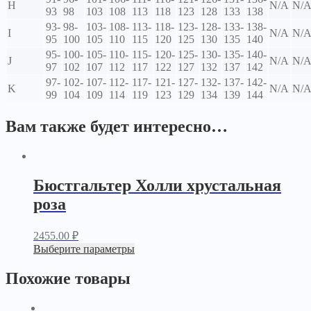
H
N/A
N/
93
98
103
108
113
118
123
128
133
138
93-
98-
103-
108-
113-
118-
123-
128-
133-
138-
I
N/A
N/
95
100
105
110
115
120
125
130
135
140
95-
100-
105-
110-
115-
120-
125-
130-
135-
140-
J
N/A
N/
97
102
107
112
117
122
127
132
137
142
97-
102-
107-
112-
117-
121-
127-
132-
137-
142-
K
N/A
N/
99
104
109
114
119
123
129
134
139
144
Вам также будет интересно…
Бюстгальтер Холли хрустальная
роза
2455.00
₽
Выберите параметры
Похожие товары