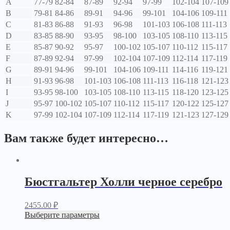
A
77-79
82-84
87-89
92-94
97-99
102-104
107-109
B
79-81
84-86
89-91
94-96
99-101
104-106
109-111
C
81-83
86-88
91-93
96-98
101-103
106-108
111-113
D
83-85
88-90
93-95
98-100
103-105
108-110
113-115
E
85-87
90-92
95-97
100-102
105-107
110-112
115-117
F
87-89
92-94
97-99
102-104
107-109
112-114
117-119
G
89-91
94-96
99-101
104-106
109-111
114-116
119-121
H
91-93
96-98
101-103
106-108
111-113
116-118
121-123
I
93-95
98-100
103-105
108-110
113-115
118-120
123-125
J
95-97
100-102
105-107
110-112
115-117
120-122
125-127
K
97-99
102-104
107-109
112-114
117-119
121-123
127-129
Вам также будет интересно…
Бюстгальтер Холли черное серебро
2455.00
₽
Выберите параметры