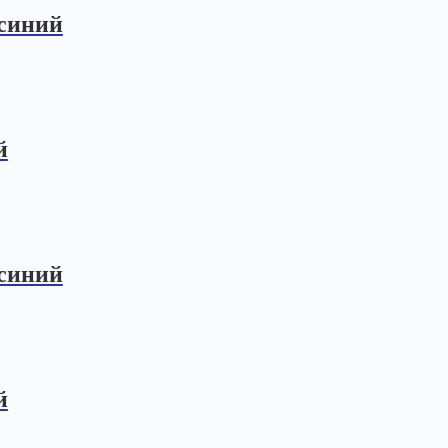
-синий
й
-синий
й