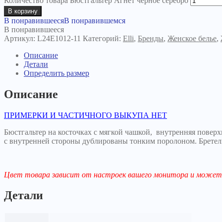
Количество товара Бюстгальтер Агнет черное серебро
В корзину
В понравившееся
В понравившемся
В понравившееся
Артикул:
L24E1012-11
Категорий:
Elli
,
Бренды
,
Женское белье
,
Описание
Детали
Определить размер
Описание
ПРИМЕРКИ И ЧАСТИЧНОГО ВЫКУПА НЕТ
Бюстгальтер на косточках с мягкой чашкой, внутренняя пове
с внутренней стороны дублированы тонким поролоном. Бретел
Цвет товара зависит от настроек вашего монитора и может 
Детали