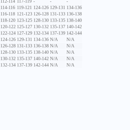
112-114
117-119
-
-
-
114-116
119-121
124-126
129-131
134-136
116-118
121-123
126-128
131-133
136-138
118-120
123-125
128-130
133-135
138-140
120-122
125-127
130-132
135-137
140-142
122-124
127-129
132-134
137-139
142-144
124-126
129-131
134-136
N/A
N/A
126-128
131-133
136-138
N/A
N/A
128-130
133-135
138-140
N/A
N/A
130-132
135-137
140-142
N/A
N/A
132-134
137-139
142-144
N/A
N/A