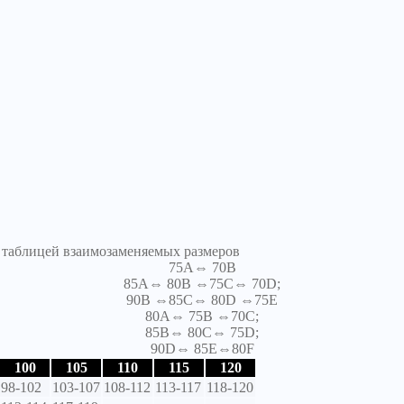
я таблицей взаимозаменяемых размеров
75A⇔ 70B
85A⇔ 80B ⇔75C⇔ 70D;
90B ⇔85C⇔ 80D ⇔75E
80A⇔ 75B ⇔70C;
85B⇔ 80C⇔ 75D;
90D⇔ 85E⇔80F
100
105
110
115
120
98-102
103-107
108-112
113-117
118-120