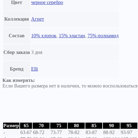
Цвет
черное серебро
Коллекция
Агнет
Состав
10% хлопок
,
15% эластан
,
75% полиамид
Сбор заказа
3 дня
Бренд
Elli
Как измерять:
Если Вашего размера нет в наличии, то можно воспользоватьс
Размер
65
70
75
80
85
90
95
-
63-67
68-72
73-77
78-82
83-87
88-92
93-97