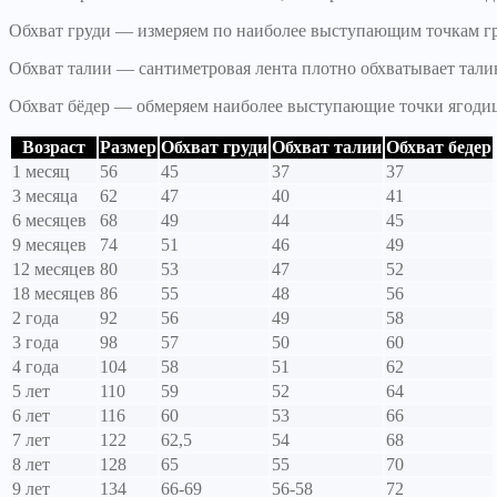
Обхват груди — измеряем по наиболее выступающим точкам г
Обхват талии — сантиметровая лента плотно обхватывает тали
Обхват бёдер — обмеряем наиболее выступающие точки ягоди
Возраст
Размер
Обхват груди
Обхват талии
Обхват бедер
1 месяц
56
45
37
37
3 месяца
62
47
40
41
6 месяцев
68
49
44
45
9 месяцев
74
51
46
49
12 месяцев
80
53
47
52
18 месяцев
86
55
48
56
2 года
92
56
49
58
3 года
98
57
50
60
4 года
104
58
51
62
5 лет
110
59
52
64
6 лет
116
60
53
66
7 лет
122
62,5
54
68
8 лет
128
65
55
70
9 лет
134
66-69
56-58
72