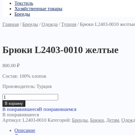
Текстиль
Хозяйственные товары
Бренды
Главная
/
Бренды
/
Одежда
/
Турция
/
Брюки L2403-0010 желты
Брюки L2403-0010 желтые
800.00
₽
Состав: 100% хлопок
Производитель: Турция
Количество
товара
В корзину
Брюки
В понравившееся
В понравившемся
L2403-
В понравившееся
0010
Артикул:
L2403-0010
Категорий:
Бренды
,
Брюки
,
Детям
,
Одежд
желтые
Описание