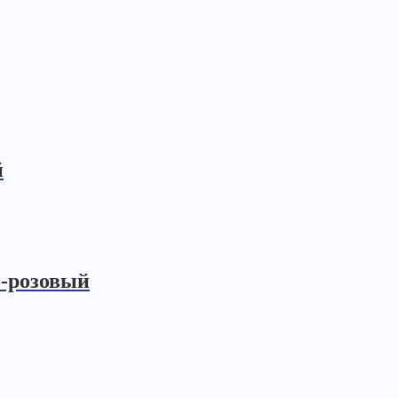
й
о-розовый