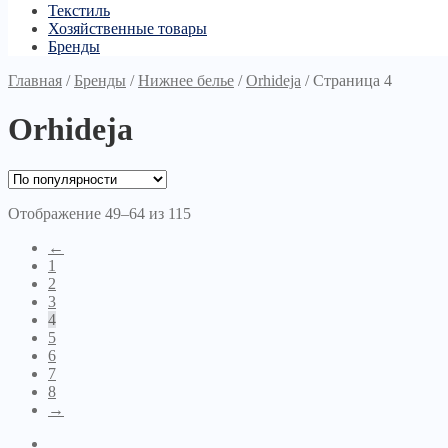
Текстиль
Хозяйственные товары
Бренды
Главная
/
Бренды
/
Нижнее белье
/
Orhideja
/
Страница 4
Orhideja
Отображение 49–64 из 115
←
1
2
3
4
5
6
7
8
→