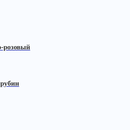
о-розовый
 рубин