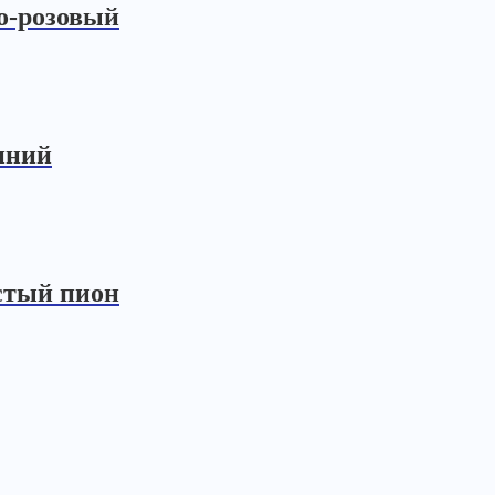
о-розовый
иний
стый пион