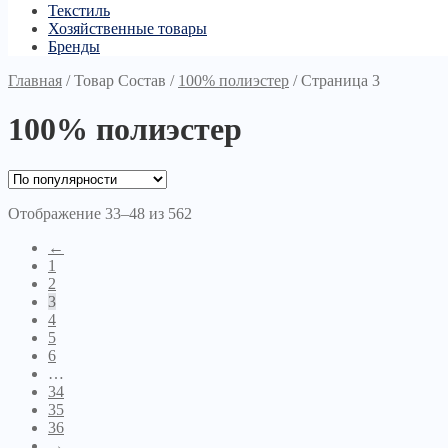
Текстиль
Хозяйственные товары
Бренды
Главная
/
Товар Состав
/
100% полиэстер
/
Страница 3
100% полиэстер
Отображение 33–48 из 562
←
1
2
3
4
5
6
…
34
35
36
→