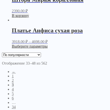
2390.00
₽
В корзину
Платье Анфиса сухая роза
3918.00
₽
–
4698.00
₽
Выберите параметры
Отображение 33–48 из 562
←
1
2
3
4
5
6
…
34