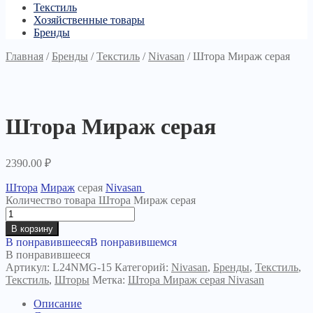
Текстиль
Хозяйственные товары
Бренды
Главная
/
Бренды
/
Текстиль
/
Nivasan
/
Штора Мираж серая
Штора Мираж серая
2390.00
₽
Штора
Мираж
серая
Nivasan
Количество товара Штора Мираж серая
В корзину
В понравившееся
В понравившемся
В понравившееся
Артикул:
L24NMG-15
Категорий:
Nivasan
,
Бренды
,
Текстиль
,
Текстиль
,
Шторы
Метка:
Штора Мираж серая Nivasan
Описание