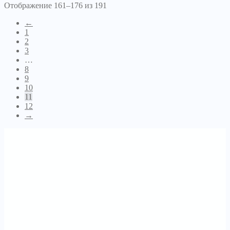
Отображение 161–176 из 191
←
1
2
3
…
8
9
10
11
12
→