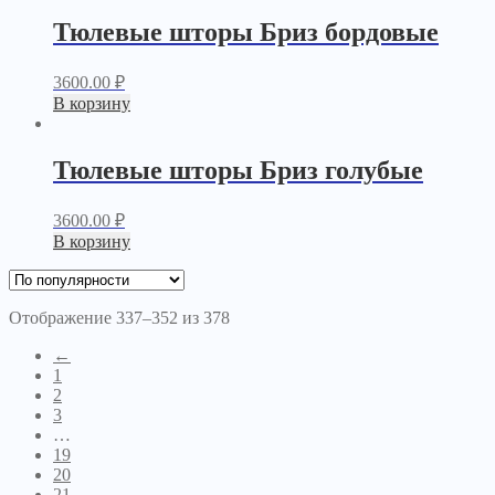
Тюлевые шторы Бриз бордовые
3600.00
₽
В корзину
Тюлевые шторы Бриз голубые
3600.00
₽
В корзину
Отображение 337–352 из 378
←
1
2
3
…
19
20
21