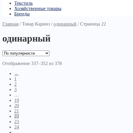
Текстиль
Хозяйственные товары
Бренды
Главная
/
Товар Карниз
/
одинарный
/
Страница 22
одинарный
Отображение 337–352 из 378
←
1
2
3
…
19
20
21
22
23
24
→