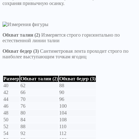
сохраняя привычную осанку.
Обхват талии (2)
Измеряется строго горизонтально по
естественной линии талии
Обхват бедер (3)
Сантиметровая лента проходит строго по
наиболее выступающим точкам ягодиц
Размер
Обхват талии (2)
Обхват бедер (3)
40
62
88
42
66
90
44
70
96
46
76
100
48
80
104
50
84
108
52
88
110
54
92
112