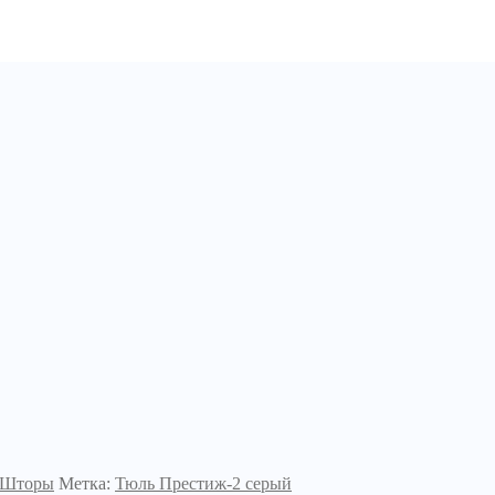
Шторы
Метка:
Тюль Престиж-2 серый