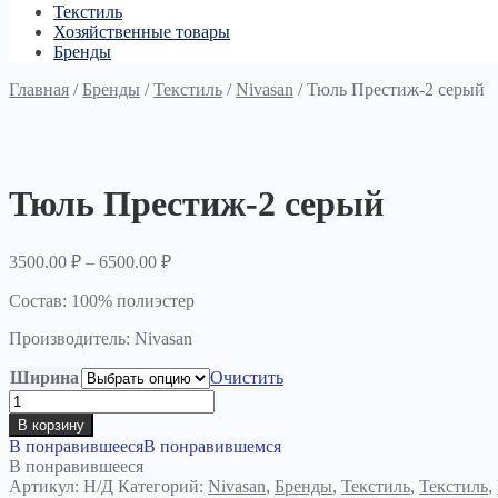
Текстиль
Хозяйственные товары
Бренды
Главная
/
Бренды
/
Текстиль
/
Nivasan
/
Тюль Престиж-2 серый
Тюль Престиж-2 серый
3500.00
₽
–
6500.00
₽
Состав: 100% полиэстер
Производитель: Nivasan
Ширина
Очистить
Количество
товара
В корзину
Тюль
В понравившееся
В понравившемся
Престиж-2
В понравившееся
серый
Артикул:
Н/Д
Категорий:
Nivasan
,
Бренды
,
Текстиль
,
Текстиль
,