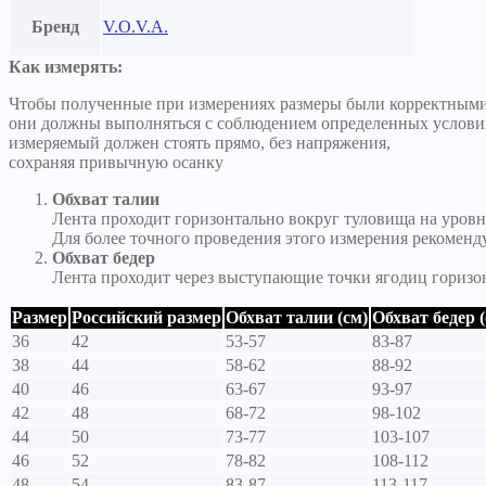
Бренд
V.O.V.A.
Как измерять:
Чтобы полученные при измерениях размеры были корректными
они должны выполняться с соблюдением определенных услови
измеряемый должен стоять прямо, без напряжения,
сохраняя привычную осанку
Обхват талии
Лента проходит горизонтально вокруг туловища на уровн
Для более точного проведения этого измерения рекоменд
Обхват бедер
Лента проходит через выступающие точки ягодиц горизо
Размер
Российский размер
Обхват талии (см)
Обхват бедер (
36
42
53-57
83-87
38
44
58-62
88-92
40
46
63-67
93-97
42
48
68-72
98-102
44
50
73-77
103-107
46
52
78-82
108-112
48
54
83-87
113-117