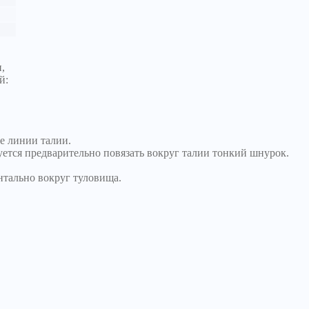
,
й:
е линии талии.
уется предварительно повязать вокруг талии тонкий шнурок.
нтально вокруг туловища.