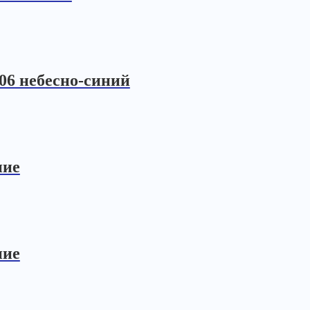
06 небесно-синий
ние
ние