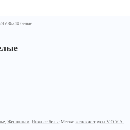
24V86240 белые
елые
лье
,
Женщинам
,
Нижнее белье
Метка:
женские трусы V.O.V.A.