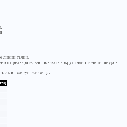
,
й:
е линии талии.
уется предварительно повязать вокруг талии тонкий шнурок.
нтально вокруг туловища.
см)