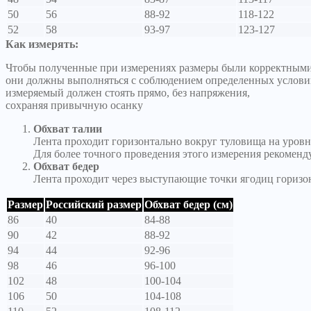
50
56
88-92
118-122
52
58
93-97
123-127
Как измерять:
Чтобы полученные при измерениях размеры были корректными
они должны выполняться с соблюдением определенных услови
измеряемый должен стоять прямо, без напряжения,
сохраняя привычную осанку
Обхват талии
Лента проходит горизонтально вокруг туловища на уровн
Для более точного проведения этого измерения рекоменд
Обхват бедер
Лента проходит через выступающие точки ягодиц горизо
Размер
Российский размер
Обхват бедер (см)
86
40
84-88
90
42
88-92
94
44
92-96
98
46
96-100
102
48
100-104
106
50
104-108