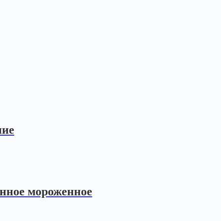
ние
онное мороженное