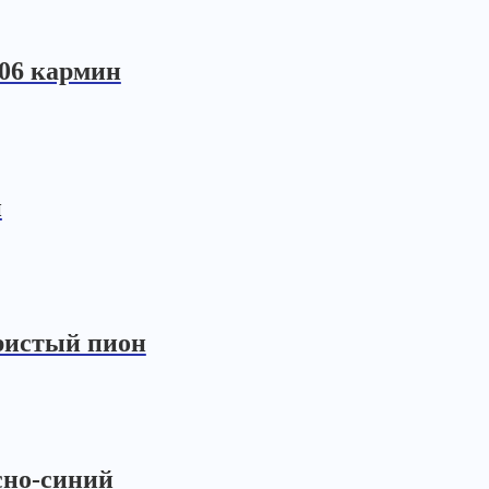
606 кармин
й
бристый пион
сно-синий