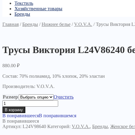
Текстиль
Хозяйственные товары
Бренды
Главная
/
Бренды
/
Нижнее белье
/
V.O.V.A.
/
Трусы Виктория L
Трусы Виктория L24V86240 б
880.00
₽
Состав: 70% полиамид, 10% хлопок, 20% эластан
Производитель: V.O.V.A.
Размер
Очистить
Количество
товара
В корзину
Трусы
В понравившееся
В понравившемся
Виктория
В понравившееся
L24V86240
Артикул:
L24V98640
Категорий:
V.O.V.A.
,
Бренды
,
Женское бе
белые