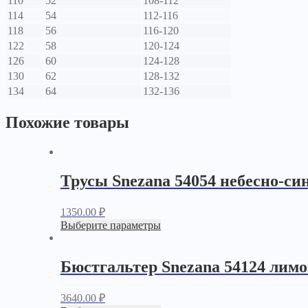
110
52
108-112
114
54
112-116
118
56
116-120
122
58
120-124
126
60
124-128
130
62
128-132
134
64
132-136
Похожие товары
Трусы Snezana 54054 небесно-си
1350.00
₽
Выберите параметры
Бюстгальтер Snezana 54124 лим
3640.00
₽