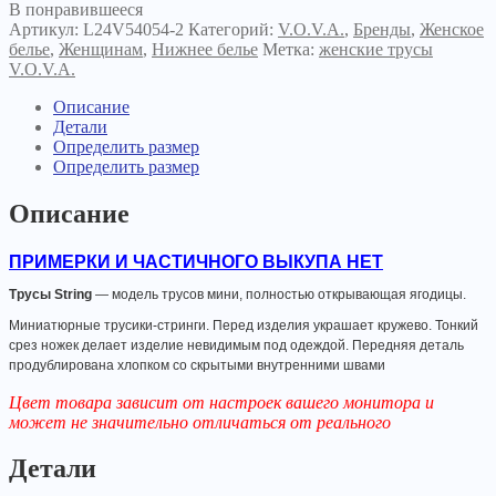
Snezana
В понравившееся
L24V54054
Артикул:
L24V54054-2
Категорий:
V.O.V.A.
,
Бренды
,
Женское
черные
белье
,
Женщинам
,
Нижнее белье
Метка:
женские трусы
V.O.V.A.
Описание
Детали
Определить размер
Определить размер
Описание
ПРИМЕРКИ И ЧАСТИЧНОГО ВЫКУПА НЕТ
Трусы String
— модель трусов мини, полностью открывающая ягодицы.
Миниатюрные трусики-стринги. Перед изделия украшает кружево. Тонкий
срез ножек делает изделие невидимым под одеждой. Передняя деталь
продублирована хлопком со скрытыми внутренними швами
Цвет товара зависит от настроек вашего монитора и
может не значительно отличаться от реального
Детали