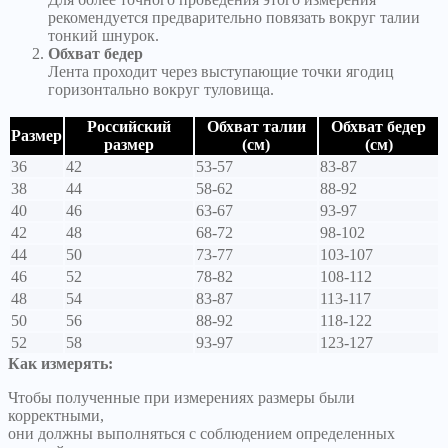
рекомендуется предварительно повязать вокруг талии
тонкий шнурок.
Обхват бедер
Лента проходит через выступающие точки ягодиц
горизонтально вокруг туловища.
Российский
Обхват талии
Обхват бедер
Размер
размер
(см)
(см)
36
42
53-57
83-87
38
44
58-62
88-92
40
46
63-67
93-97
42
48
68-72
98-102
44
50
73-77
103-107
46
52
78-82
108-112
48
54
83-87
113-117
50
56
88-92
118-122
52
58
93-97
123-127
Как измерять:
Чтобы полученные при измерениях размеры были
корректными,
они должны выполняться с соблюдением определенных