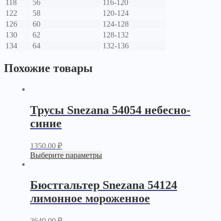
118
56
116-120
122
58
120-124
126
60
124-128
130
62
128-132
134
64
132-136
Похожие товары
Трусы Snezana 54054 небесно-
синие
1350.00
₽
Выберите параметры
Бюстгальтер Snezana 54124
лимонное мороженное
3640.00
₽