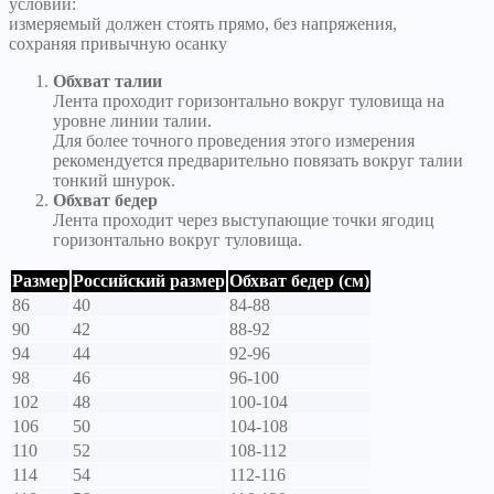
условий:
измеряемый должен стоять прямо, без напряжения,
сохраняя привычную осанку
Обхват талии
Лента проходит горизонтально вокруг туловища на
уровне линии талии.
Для более точного проведения этого измерения
рекомендуется предварительно повязать вокруг талии
тонкий шнурок.
Обхват бедер
Лента проходит через выступающие точки ягодиц
горизонтально вокруг туловища.
Размер
Российский размер
Обхват бедер (см)
86
40
84-88
90
42
88-92
94
44
92-96
98
46
96-100
102
48
100-104
106
50
104-108
110
52
108-112
114
54
112-116