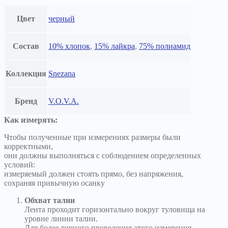
Цвет
черный
Состав
10% хлопок
,
15% лайкра
,
75% полиамид
Коллекция
Snezana
Бренд
V.O.V.A.
Как измерять:
Чтобы полученные при измерениях размеры были
корректными,
они должны выполняться с соблюдением определенных
условий:
измеряемый должен стоять прямо, без напряжения,
сохраняя привычную осанку
Обхват талии
Лента проходит горизонтально вокруг туловища на
уровне линии талии.
Для более точного проведения этого измерения