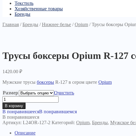
Текстиль
Хозяйственные товары
Бренды
Главная
/
Бренды
/
Нижнее белье
/
Opium
/
Трусы боксеры Opiu
Трусы боксеры Opium R-127 
1420.00
₽
Мужские трусы
боксеры
R-127 в сером цвете
Opium
Размер
Очистить
Количество
товара
В корзину
Трусы
В понравившееся
В понравившемся
боксеры
В понравившееся
Opium
Артикул:
L24OR-127-2
Категорий:
Opium
,
Бренды
,
Мужское бе
R-
127
Описание