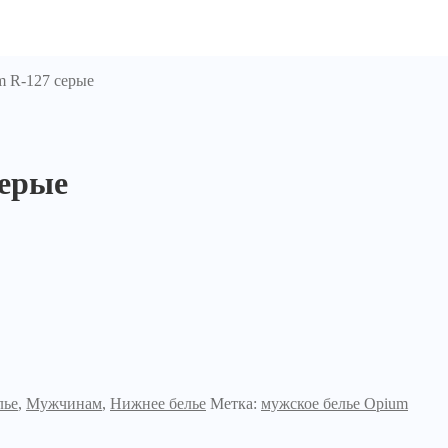
m R-127 серые
серые
лье
,
Мужчинам
,
Нижнее белье
Метка:
мужское белье Opium