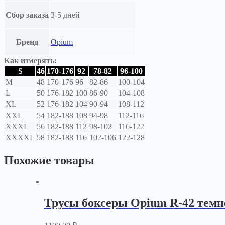
Сбор заказа
3-5 дней
Бренд
Opium
Как измерять:
S
46
170-176
92
78-82
96-100
M
48
170-176
96
82-86
100-104
L
50
176-182
100
86-90
104-108
XL
52
176-182
104
90-94
108-112
XXL
54
182-188
108
94-98
112-116
XXXL
56
182-188
112
98-102
116-122
XXXXL
58
182-188
116
102-106
122-128
Похожие товары
Трусы боксеры Opium R-42 темн