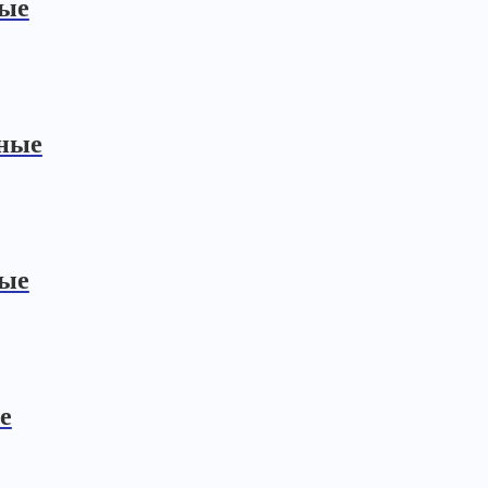
ные
сные
ные
е