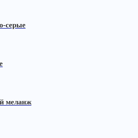
о-серые
е
ый меланж