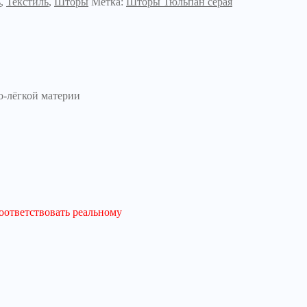
ь
,
Текстиль
,
Шторы
Метка:
Шторы Тюльпан серая
-лёгкой материи
соответствовать реальному