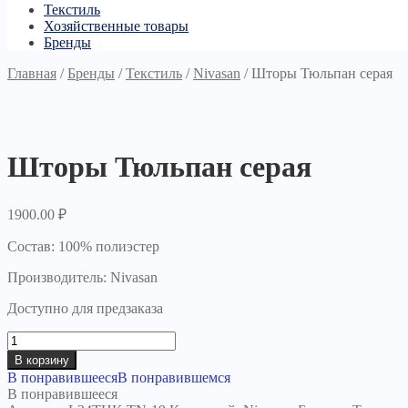
Текстиль
Хозяйственные товары
Бренды
Главная
/
Бренды
/
Текстиль
/
Nivasan
/
Шторы Тюльпан серая
Шторы Тюльпан серая
1900.00
₽
Состав: 100% полиэстер
Производитель: Nivasan
Доступно для предзаказа
Количество
товара
В корзину
Шторы
В понравившееся
В понравившемся
Тюльпан
В понравившееся
серая