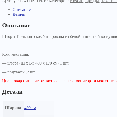
Артикул:
L24THK.TN-19
Категорий:
Nivasan
,
Бренды
,
Текстил
Описание
Детали
Описание
Шторы Тюльпан скомбинирована из белой и цветной воздушно
——————————————-
Комплектация:
— штора (Ш х В): 480 х 170 см (1 шт)
— подхваты (2 шт)
Цвет товара зависит от настроек вашего монитора и может не 
Детали
Ширина
480 см