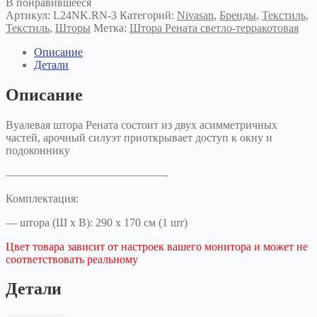
В понравившееся
светло-
Артикул:
L24NK.RN-3
Категорий:
Nivasan
,
Бренды
,
Текстиль
,
терракотовая
Текстиль
,
Шторы
Метка:
Штора Рената светло-терракотовая
Описание
Детали
Описание
Вуалевая штора Рената состоит из двух асимметричных
частей, арочный силуэт приоткрывает доступ к окну и
подоконнику
——————————————-
Комплектация:
— штора (Ш х В): 290 х 170 см (1 шт)
Цвет товара зависит от настроек вашего монитора и может не
соответствовать реальному
Детали