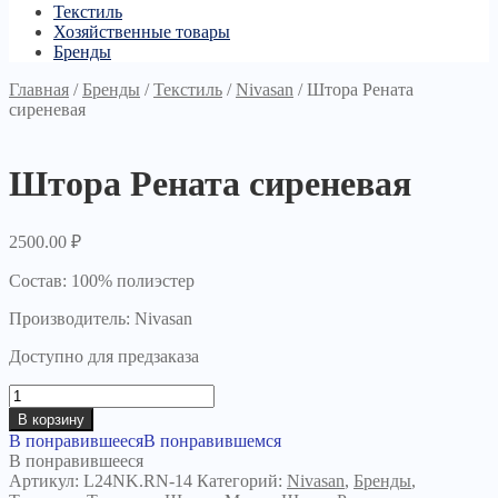
Текстиль
Хозяйственные товары
Бренды
Главная
/
Бренды
/
Текстиль
/
Nivasan
/
Штора Рената
сиреневая
Штора Рената сиреневая
2500.00
₽
Состав: 100% полиэстер
Производитель: Nivasan
Доступно для предзаказа
Количество
товара
В корзину
Штора
В понравившееся
В понравившемся
Рената
В понравившееся
сиреневая
Артикул:
L24NK.RN-14
Категорий:
Nivasan
,
Бренды
,