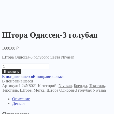
Штора Одиссея-3 голубая
1600.00
₽
Штора Одиссея-3 голубого цвета Nivasan
Количество
товара
В корзину
Штора
В понравившееся
В понравившемся
Одиссея-3
В понравившееся
голубая
Артикул:
L24N8021
Категорий:
Nivasan
,
Бренды
,
Текстиль
,
Текстиль
,
Шторы
Метка:
Штора Одиссея-3 голубая Nivasan
Описание
Детали