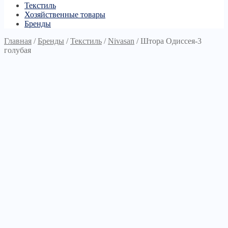
Текстиль
Хозяйственные товары
Бренды
Главная
/
Бренды
/
Текстиль
/
Nivasan
/
Штора Одиссея-3
голубая