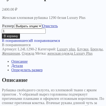
2400.00
₽
Женская хлопковая рубашка 1290 белая Luxury Plus
Размер
Очистить
Количество
товара
В корзину
Рубашка
В понравившееся
В понравившемся
Сирена
В понравившееся
белая
Артикул:
L24L1290-2
Категорий:
Luxury plus
,
Блузки
,
Бренды
,
Женщинам
,
Одежда
Метка:
женская одежда Luxury Plus
Описание
Детали
Определить размер
Описание
Рубашка свободного силуэта, из хлопковой ткани с ярким
принтом . V-образный вырез горловины подчеркнут
притачными планками и оформлен отложным воротником. По
спинке притачная кокетка. Втачные рукава длиной чуть за