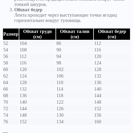
тонкий шнурок.
Обхват бедер
Лента проходит через выступающие точки ягодиц
горизонтально вокруг туловища.
Обхват груди
Обхват талии
Обхват бедер
Размер
(см)
(см)
(см)
52
104
86
112
54
108
90
116
56
112
94
120
58
116
98
124
60
120
102
128
62
124
106
132
64
128
110
136
66
132
114
140
68
136
118
144
70
140
122
148
72
144
126
152
74
148
130
156
76
152
134
160