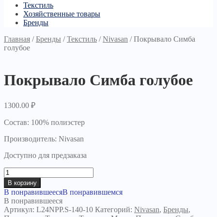
Текстиль
Хозяйственные товары
Бренды
Главная
/
Бренды
/
Текстиль
/
Nivasan
/
Покрывало Симба
голубое
Покрывало Симба голубое
1300.00
₽
Состав: 100% полиэстер
Производитель: Nivasan
Доступно для предзаказа
Количество
товара
В корзину
Покрывало
В понравившееся
В понравившемся
Симба
В понравившееся
голубое
Артикул:
L24NPP.S-140-10
Категорий:
Nivasan
,
Бренды
,