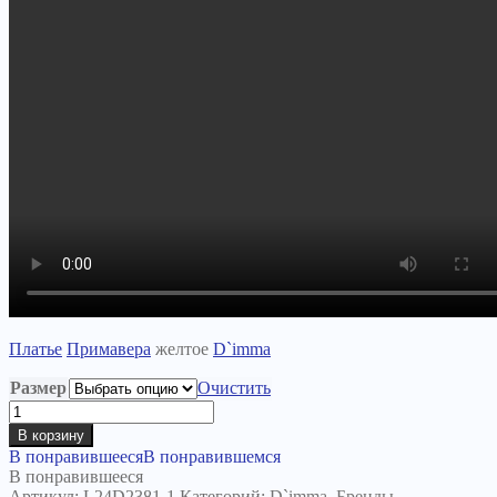
Платье
Примавера
желтое
D`imma
Размер
Очистить
Количество
товара
В корзину
Платье
В понравившееся
В понравившемся
Примавера
В понравившееся
желтое
Артикул:
L24D2381-1
Категорий:
D`imma
,
Бренды
,