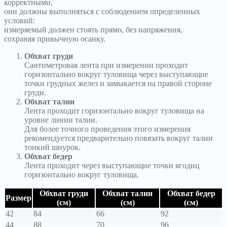
корректными,
они должны выполняться с соблюдением определенных
условий:
измеряемый должен стоять прямо, без напряжения,
сохраняя привычную осанку.
Обхват груди
Сантиметровая лента при измерении проходит
горизонтально вокруг туловища через выступающие
точки грудных желез и замыкается на правой стороне
груди.
Обхват талии
Лента проходит горизонтально вокруг туловища на
уровне линии талии.
Для более точного проведения этого измерения
рекомендуется предварительно повязать вокруг талии
тонкий шнурок.
Обхват бедер
Лента проходит через выступающие точки ягодиц
горизонтально вокруг туловища.
Обхват груди
Обхват талии
Обхват бедер
Размер
(см)
(см)
(см)
42
84
66
92
44
88
70
96