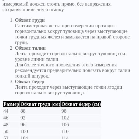
измеряемый должен стоять прямо, без напряжения,
сохраняя привычную осанку.
Обхват груди
Сантиметровая лента при измерении проходит
горизонтально вокруг туловища через выступающие
точки грудных желез и замыкается на правой стороне
груди.
Обхват талии
Лента проходит горизонтально вокруг туловища на
уровне линии талии.
Для более точного проведения этого измерения
рекомендуется предварительно повязать вокруг талии
тонкий шнурок.
Обхват бедер
Лента проходит через выступающие точки ягодиц
горизонтально вокруг туловища.
Размер
Обхват груди (см)
Обхват бедер (см)
44
88
98
46
92
102
48
96
106
50
100
110
52
104
114