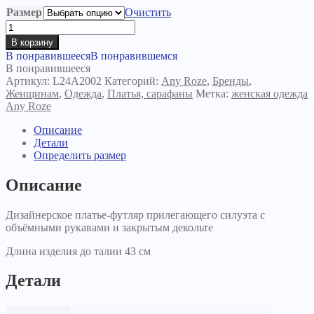
Размер
Очистить
Количество
товара
В корзину
Платье
В понравившееся
В понравившемся
Any
В понравившееся
Roze
Артикул:
L24A2002
Категорий:
Any Roze
,
Бренды
,
бордовое
Женщинам
,
Одежда
,
Платья, сарафаны
Метка:
женская одежда
Any Roze
Описание
Детали
Определить размер
Описание
Дизайнерское платье-футляр прилегающего силуэта с
объёмными рукавами и закрытым декольте
Длина изделия до талии 43 см
Детали