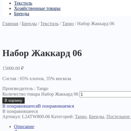
Текстиль
Хозяйственные товары
Бренды
Главная
/
Бренды
/
Текстиль
/
Tango
/
Набор Жаккард 06
Набор Жаккард 06
15000.00
₽
Состав
:
65% хлопок, 35% вискоза
Производитель
: Tango
Количество товара Набор Жаккард 06
В корзину
В понравившееся
В понравившемся
В понравившееся
Артикул:
L24TW800-06
Категорий:
Tango
,
Бренды
,
Постельное 
Описание