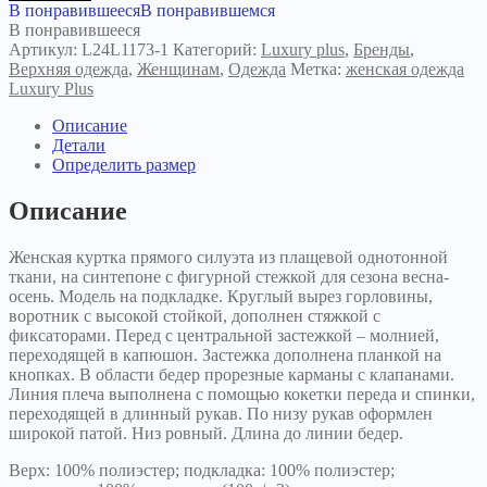
Куртка
В понравившееся
В понравившемся
Басма
В понравившееся
темно-
Артикул:
L24L1173-1
Категорий:
Luxury plus
,
Бренды
,
зеленая
Верхняя одежда
,
Женщинам
,
Одежда
Метка:
женская одежда
Luxury Plus
Описание
Детали
Определить размер
Описание
Женская куртка прямого силуэта из плащевой однотонной
ткани, на синтепоне с фигурной стежкой для сезона весна-
осень. Модель на подкладке. Круглый вырез горловины,
воротник с высокой стойкой, дополнен стяжкой с
фиксаторами. Перед с центральной застежкой – молнией,
переходящей в капюшон. Застежка дополнена планкой на
кнопках. В области бедер прорезные карманы с клапанами.
Линия плеча выполнена с помощью кокетки переда и спинки,
переходящей в длинный рукав. По низу рукав оформлен
широкой патой. Низ ровный. Длина до линии бедер.
Верх: 100% полиэстер; подкладка: 100% полиэстер;