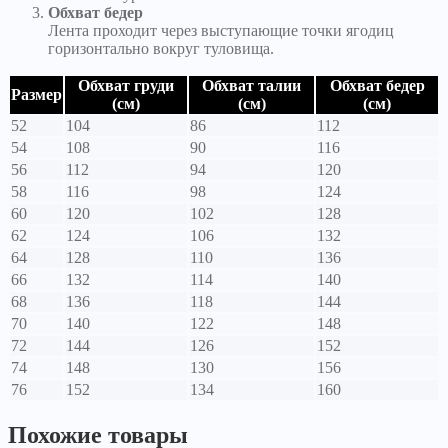
Обхват бедер
Лента проходит через выступающие точки ягодиц
горизонтально вокруг туловища.
Обхват груди
Обхват талии
Обхват бедер
Размер
(см)
(см)
(см)
52
104
86
112
54
108
90
116
56
112
94
120
58
116
98
124
60
120
102
128
62
124
106
132
64
128
110
136
66
132
114
140
68
136
118
144
70
140
122
148
72
144
126
152
74
148
130
156
76
152
134
160
Похожие товары