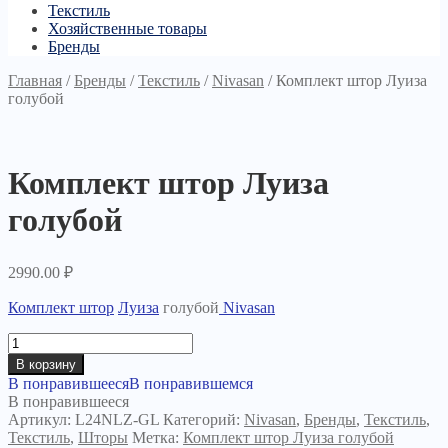
Текстиль
Хозяйственные товары
Бренды
Главная
/
Бренды
/
Текстиль
/
Nivasan
/
Комплект штор Луиза
голубой
Комплект штор Луиза
голубой
2990.00
₽
Комплект штор
Луиза
голубой
Nivasan
Количество
товара
В корзину
Комплект
В понравившееся
В понравившемся
штор
В понравившееся
Луиза
Артикул:
L24NLZ-GL
Категорий:
Nivasan
,
Бренды
,
Текстиль
,
голубой
Текстиль
,
Шторы
Метка:
Комплект штор Луиза голубой