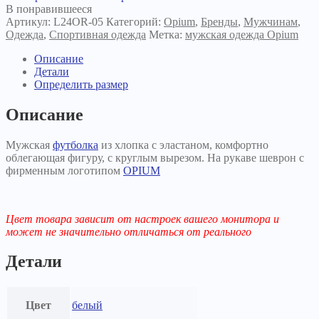
Opium
В понравившееся
R-
Артикул:
L24OR-05
Категорий:
Opium
,
Бренды
,
Мужчинам
,
05
Одежда
,
Спортивная одежда
Метка:
мужская одежда Opium
белая
Описание
Детали
Определить размер
Описание
Мужская
футболка
из хлопка с эластаном, комфортно
облегающая фигуру, с круглым вырезом. На рукаве шеврон с
фирменным логотипом
OPIUM
Цвет товара зависит от настроек вашего монитора и
может не значительно отличаться от реального
Детали
Цвет
белый