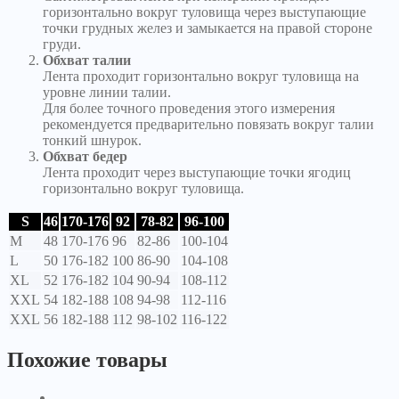
горизонтально вокруг туловища через выступающие
точки грудных желез и замыкается на правой стороне
груди.
Обхват талии
Лента проходит горизонтально вокруг туловища на
уровне линии талии.
Для более точного проведения этого измерения
рекомендуется предварительно повязать вокруг талии
тонкий шнурок.
Обхват бедер
Лента проходит через выступающие точки ягодиц
горизонтально вокруг туловища.
S
46
170-176
92
78-82
96-100
M
48
170-176
96
82-86
100-104
L
50
176-182
100
86-90
104-108
XL
52
176-182
104
90-94
108-112
XXL
54
182-188
108
94-98
112-116
XXL
56
182-188
112
98-102
116-122
Похожие товары