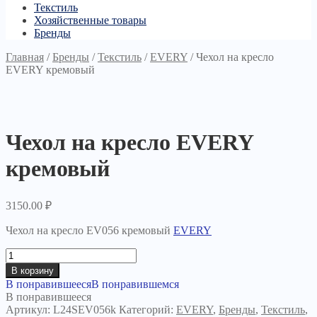
Текстиль
Хозяйственные товары
Бренды
Главная
/
Бренды
/
Текстиль
/
EVERY
/
Чехол на кресло
EVERY кремовый
Чехол на кресло EVERY
кремовый
3150.00
₽
Чехол на кресло EV056 кремовый
EVERY
Количество
товара
В корзину
Чехол
В понравившееся
В понравившемся
на
В понравившееся
кресло
Артикул:
L24SEV056k
Категорий:
EVERY
,
Бренды
,
Текстиль
,