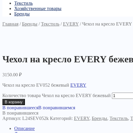
Текстиль
Хозяйственные товары
Бренды
Главная
/
Бренды
/
Текстиль
/
EVERY
/
Чехол на кресло EVERY
Чехол на кресло EVERY беже
3150.00
₽
Чехол на кресло EV052 бежевый
EVERY
Количество товара Чехол на кресло EVERY бежевый
В корзину
В понравившееся
В понравившемся
В понравившееся
Артикул:
L24SEV052k
Категорий:
EVERY
,
Бренды
,
Текстиль
,
Т
Описание