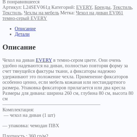
В понравившееся
Артикул:
L24SEV061д
Категорий:
EVERY
,
Бренды
,
Текстиль
,
Текстиль
,
Чехлы на мебель
Метка:
Чехол на диван EV061
темно-серый EVERY
Описание
Детали
Описание
Чехол на диван
EVERY
в темно-сером цвете. Они очень
удобно надеваются на диван, полностью повторяя форму за
счет тянущейся фактуры ткани, а фиксаторы надежно
удерживают это положение чехла. Применение фиксаторов
особенно ценно, если мебель кожаная или нестандартного
размера. Упаковка фиксаторов прилагается или два кресла
Размеры для дивана: ширина 260 см, глубина 80 см, высота 80
см
————————————————————
Комплектация:
— чехол на диван (1 шт)
— упаковка: чемодан ПВХ
Плотность : 360 гр/м2