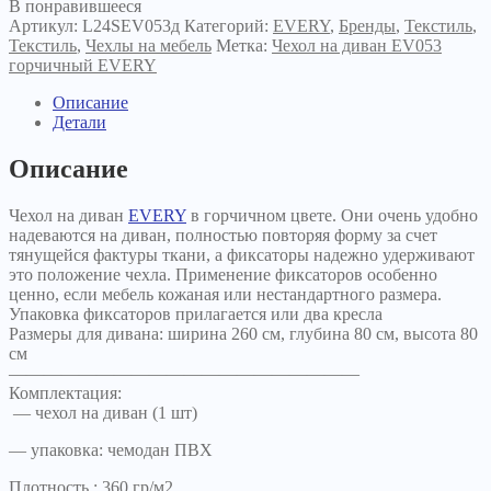
В понравившееся
Артикул:
L24SEV053д
Категорий:
EVERY
,
Бренды
,
Текстиль
,
Текстиль
,
Чехлы на мебель
Метка:
Чехол на диван EV053
горчичный EVERY
Описание
Детали
Описание
Чехол на диван
EVERY
в горчичном цвете. Они очень удобно
надеваются на диван, полностью повторяя форму за счет
тянущейся фактуры ткани, а фиксаторы надежно удерживают
это положение чехла. Применение фиксаторов особенно
ценно, если мебель кожаная или нестандартного размера.
Упаковка фиксаторов прилагается или два кресла
Размеры для дивана: ширина 260 см, глубина 80 см, высота 80
см
————————————————————
Комплектация:
— чехол на диван (1 шт)
— упаковка: чемодан ПВХ
Плотность : 360 гр/м2