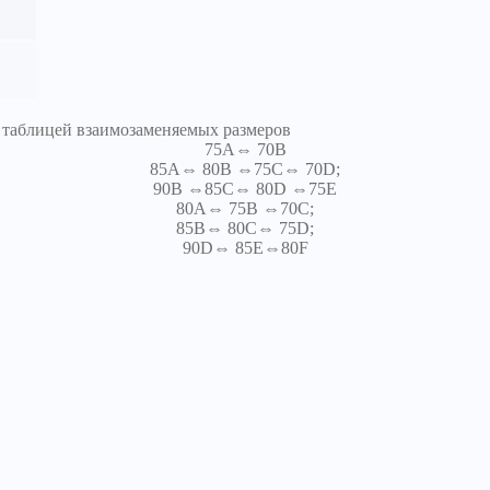
я таблицей взаимозаменяемых размеров
75A⇔ 70B
85A⇔ 80B ⇔75C⇔ 70D;
90B ⇔85C⇔ 80D ⇔75E
80A⇔ 75B ⇔70C;
85B⇔ 80C⇔ 75D;
90D⇔ 85E⇔80F