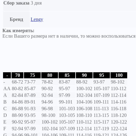
Сбор заказа
3 дня
Бренд
Lengy
Как измерять:
Если Вашего размера нет в наличии, то можно воспользоватьс
-
70
75
80
85
90
95
100
-
68-72
73-77
78-82
83-87
88-92
93-97
98-102
AA
80-82
85-87
90-92
95-97
100-102
105-107
110-112
A
82-84
87-89
92-94
97-99
102-104
107-109
112-114
B
84-86
89-91
94-96
99-101
104-106
109-111
114-116
C
86-88
91-93
96-98
101-103
106-108
111-113
116-118
D
88-90
93-95
98-100
103-105
108-110
113-115
118-120
E
90-92
95-97
100-102
105-107
110-112
115-117
120-122
F
92-94
97-99
102-104
107-109
112-114
117-119
122-124
G
94-96
99-101
104-106
109-111
114-116
119-121
124-126