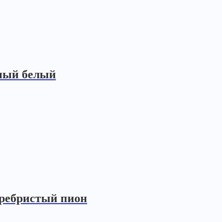
ный белый
еребристый пион