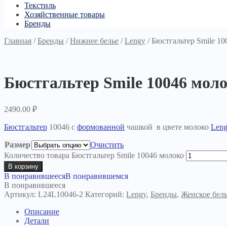
Текстиль
Хозяйственные товары
Бренды
Главная
/
Бренды
/
Нижнее белье
/
Lengy
/
Бюстгальтер Smile 10
Бюстгальтер Smile 10046 мол
2490.00
₽
Бюстгальтер
10046 с
формованной
чашкой в цвете молоко
Len
Размер
Очистить
Количество товара Бюстгальтер Smile 10046 молоко
В корзину
В понравившееся
В понравившемся
В понравившееся
Артикул:
L24L10046-2
Категорий:
Lengy
,
Бренды
,
Женское бел
Описание
Детали