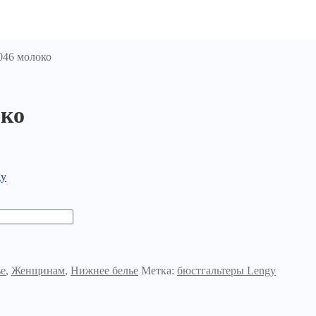
046 молоко
око
gy
ье
,
Женщинам
,
Нижнее белье
Метка:
бюстгальтеры Lengy