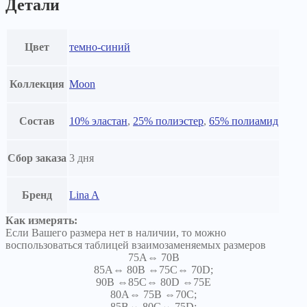
Детали
Цвет
темно-синий
Коллекция
Moon
Состав
10% эластан
,
25% полиэстер
,
65% полиамид
Сбор заказа
3 дня
Бренд
Lina A
Как измерять:
Если Вашего размера нет в наличии, то можно
воспользоваться таблицей взаимозаменяемых размеров
75A⇔ 70B
85A⇔ 80B ⇔75C⇔ 70D;
90B ⇔85C⇔ 80D ⇔75E
80A⇔ 75B ⇔70C;
85B⇔ 80C⇔ 75D;