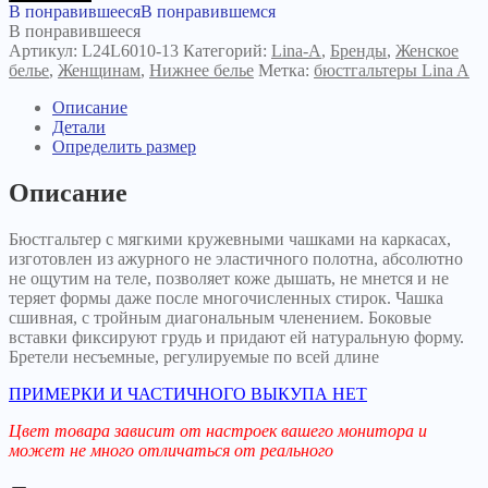
Бюстгальтер
В понравившееся
В понравившемся
Moon
В понравившееся
темно-
Артикул:
L24L6010-13
Категорий:
Lina-A
,
Бренды
,
Женское
синий
белье
,
Женщинам
,
Нижнее белье
Метка:
бюстгальтеры Lina A
Описание
Детали
Определить размер
Описание
Бюстгальтер с мягкими кружевными чашками на каркасах,
изготовлен из ажурного не эластичного полотна, абсолютно
не ощутим на теле, позволяет коже дышать, не мнется и не
теряет формы даже после многочисленных стирок. Чашка
сшивная, с тройным диагональным членением. Боковые
вставки фиксируют грудь и придают ей натуральную форму.
Бретели несъемные, регулируемые по всей длине
ПРИМЕРКИ И ЧАСТИЧНОГО ВЫКУПА НЕТ
Цвет товара зависит от настроек вашего монитора и
может не много отличаться от реального