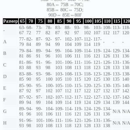
80A⇔ 75B ⇔70C;
85B⇔ 80C⇔ 75D;
90D⇔ 85E⇔80F
Размер
65
70
75
80
85
90
95
100
105
110
115
120
63-
68-
73-
78-
83-
88-
93-
98-
103-
108-
113-
118
-
67
72
77
82
87
92
97
102
107
112
117
120
77-
82-
87-
92-
97-
102-
107-
112-
117-
A
-
-
-
79
84
89
94
99
104
109
114
119
79-
84-
89-
94-
99-
104-
109-
114-
119-
124-
129-
134
B
81
86
91
96
101
106
111
116
121
126
131
136
81-
86-
91-
96-
101-
106-
111-
116-
121-
126-
131-
136
C
83
88
93
98
103
108
113
118
123
128
133
138
83-
88-
93-
98-
103-
108-
113-
118-
123-
128-
133-
138
D
85
90
95
100
105
110
115
120
125
130
135
140
85-
90-
95-
100-
105-
110-
115-
120-
125-
130-
135-
140
E
87
92
97
102
107
112
117
122
127
132
137
142
87-
92-
97-
102-
107-
112-
117-
122-
127-
132-
137-
142
F
89
94
99
104
109
114
119
124
129
134
139
144
89-
94-
99-
104-
109-
114-
119-
124-
129-
134-
G
N/A
N/
91
96
101
106
111
116
121
126
131
136
91-
96-
101-
106-
111-
116-
121-
126-
131-
136-
H
N/A
N/
93
98
103
108
113
118
123
128
133
138