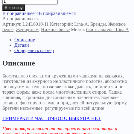
В корзину
В понравившееся
В понравившемся
В понравившееся
Артикул:
L24L6010-11
Категорий:
Lina-A
,
Бренды
,
Женское
белье
,
Женщинам
,
Нижнее белье
Метка:
бюстгальтеры Lina A
Описание
Детали
Определить размер
Описание
Бюстгальтер с мягкими кружевными чашками на каркасах,
изготовлен из ажурного не эластичного полотна, абсолютно
не ощутим на теле, позволяет коже дышать, не мнется и не
теряет формы даже после многочисленных стирок. Чашка
сшивная, с тройным диагональным членением. Боковые
вставки фиксируют грудь и придают ей натуральную форму.
Бретели несъемные, регулируемые по всей длине
ПРИМЕРКИ И ЧАСТИЧНОГО ВЫКУПА НЕТ
Цвет товара зависит от настроек вашего монитора и
может не много отличаться от реального