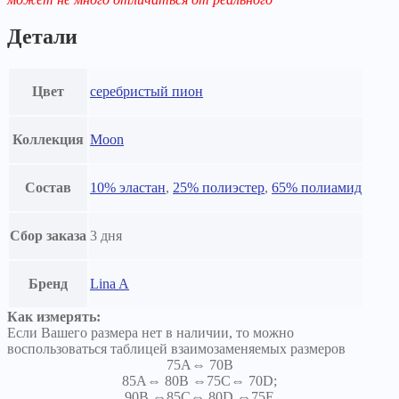
Детали
Цвет
серебристый пион
Коллекция
Moon
Состав
10% эластан
,
25% полиэстер
,
65% полиамид
Сбор заказа
3 дня
Бренд
Lina A
Как измерять:
Если Вашего размера нет в наличии, то можно
воспользоваться таблицей взаимозаменяемых размеров
75A⇔ 70B
85A⇔ 80B ⇔75C⇔ 70D;
90B ⇔85C⇔ 80D ⇔75E