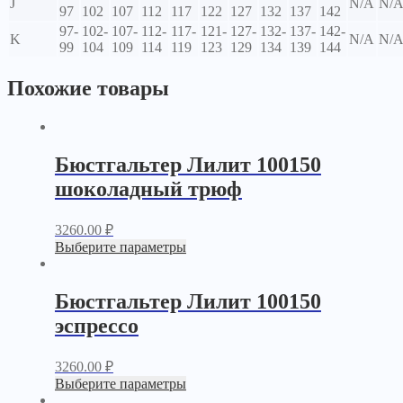
J
N/A
N/
97
102
107
112
117
122
127
132
137
142
97-
102-
107-
112-
117-
121-
127-
132-
137-
142-
K
N/A
N/
99
104
109
114
119
123
129
134
139
144
Похожие товары
Бюстгальтер Лилит 100150
шоколадный трюф
3260.00
₽
Выберите параметры
Бюстгальтер Лилит 100150
эспрессо
3260.00
₽
Выберите параметры