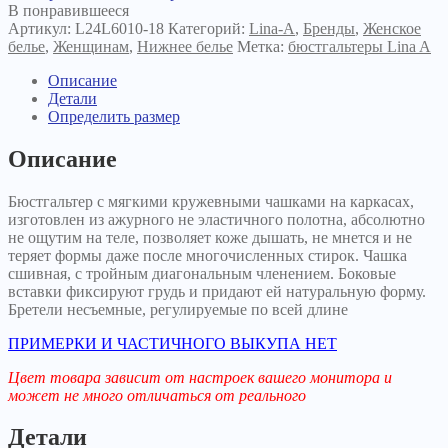
Moon
В понравившееся
черный
Артикул:
L24L6010-18
Категорий:
Lina-A
,
Бренды
,
Женское
жемчуг
белье
,
Женщинам
,
Нижнее белье
Метка:
бюстгальтеры Lina A
Описание
Детали
Определить размер
Описание
Бюстгальтер с мягкими кружевными чашками на каркасах,
изготовлен из ажурного не эластичного полотна, абсолютно
не ощутим на теле, позволяет коже дышать, не мнется и не
теряет формы даже после многочисленных стирок. Чашка
сшивная, с тройным диагональным членением. Боковые
вставки фиксируют грудь и придают ей натуральную форму.
Бретели несъемные, регулируемые по всей длине
ПРИМЕРКИ И ЧАСТИЧНОГО ВЫКУПА НЕТ
Цвет товара зависит от настроек вашего монитора и
может не много отличаться от реального
Детали