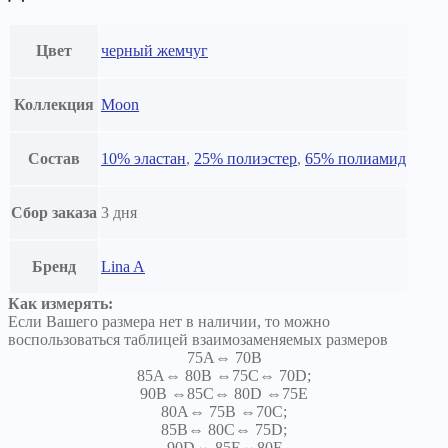
Цвет
черный жемчуг
Коллекция
Moon
Состав
10% эластан
,
25% полиэстер
,
65% полиамид
Сбор заказа
3 дня
Бренд
Lina A
Как измерять:
Если Вашего размера нет в наличии, то можно
воспользоваться таблицей взаимозаменяемых размеров
75A⇔ 70B
85A⇔ 80B ⇔75C⇔ 70D;
90B ⇔85C⇔ 80D ⇔75E
80A⇔ 75B ⇔70C;
85B⇔ 80C⇔ 75D;
90D⇔ 85E⇔80F