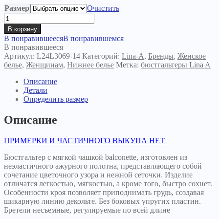
Размер
Очистить
Количество
товара
В корзину
Бюстгальтер
В понравившееся
В понравившемся
Касима
В понравившееся
топаз
Артикул:
L24L3069-14
Категорий:
Lina-A
,
Бренды
,
Женское
белье
,
Женщинам
,
Нижнее белье
Метка:
бюстгальтеры Lina A
Описание
Детали
Определить размер
Описание
ПРИМЕРКИ И ЧАСТИЧНОГО ВЫКУПА НЕТ
Бюстгальтер с мягкой чашкой balconette, изготовлен из
неэластичного ажурного полотна, представляющего собой
сочетание цветочного узора и нежной сеточки. Изделие
отличатся легкостью, мягкостью, а кроме того, быстро сохнет.
Особенности кроя позволяет приподнимать грудь, создавая
шикарную линию декольте. Без боковых упругих пластин.
Бретели несъемные, регулируемые по всей длине