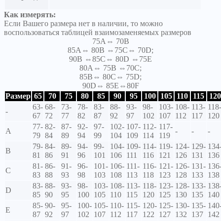
Как измерять:
Если Вашего размера нет в наличии, то можно
воспользоваться таблицей взаимозаменяемых размеров
75A⇔ 70B
85A⇔ 80B ⇔75C⇔ 70D;
90B ⇔85C⇔ 80D ⇔75E
80A⇔ 75B ⇔70C;
85B⇔ 80C⇔ 75D;
90D⇔ 85E⇔80F
Размер
65
70
75
80
85
90
95
100
105
110
115
120
63-
68-
73-
78-
83-
88-
93-
98-
103-
108-
113-
118
-
67
72
77
82
87
92
97
102
107
112
117
120
77-
82-
87-
92-
97-
102-
107-
112-
117-
A
-
-
-
79
84
89
94
99
104
109
114
119
79-
84-
89-
94-
99-
104-
109-
114-
119-
124-
129-
134
B
81
86
91
96
101
106
111
116
121
126
131
136
81-
86-
91-
96-
101-
106-
111-
116-
121-
126-
131-
136
C
83
88
93
98
103
108
113
118
123
128
133
138
83-
88-
93-
98-
103-
108-
113-
118-
123-
128-
133-
138
D
85
90
95
100
105
110
115
120
125
130
135
140
85-
90-
95-
100-
105-
110-
115-
120-
125-
130-
135-
140
E
87
92
97
102
107
112
117
122
127
132
137
142