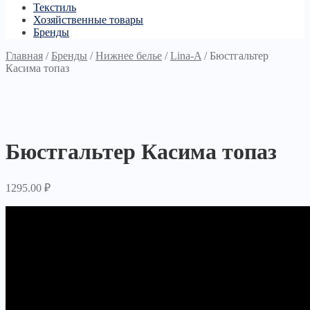
Текстиль
Хозяйственные товары
Бренды
Главная
/
Бренды
/
Нижнее белье
/
Lina-A
/
Бюстгальтер
Касима топаз
Бюстгальтер Касима топаз
1295.00
₽