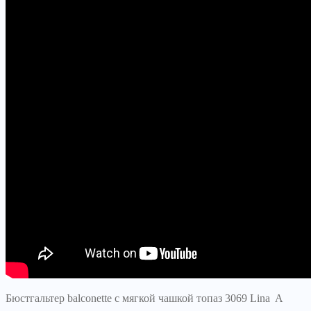
Бюстгальтер balconette с мягкой чашкой топаз 3069 Lina A