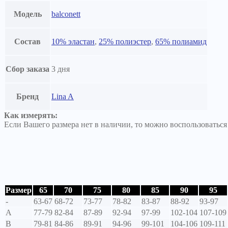
Модель
balconett
Состав
10% эластан
,
25% полиэстер
,
65% полиамид
Сбор заказа
3 дня
Бренд
Lina A
Как измерять:
Если Вашего размера нет в наличии, то можно воспользоватьс
Размер
65
70
75
80
85
90
95
-
63-67
68-72
73-77
78-82
83-87
88-92
93-97
A
77-79
82-84
87-89
92-94
97-99
102-104
107-109
B
79-81
84-86
89-91
94-96
99-101
104-106
109-111