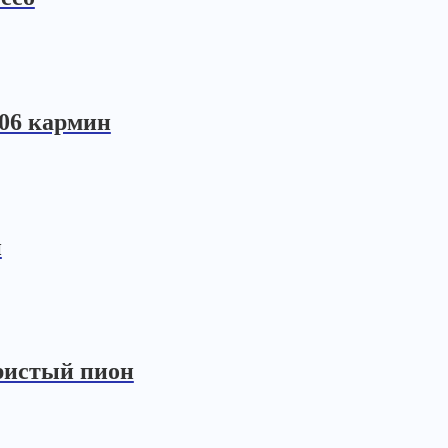
606 кармин
й
бристый пион