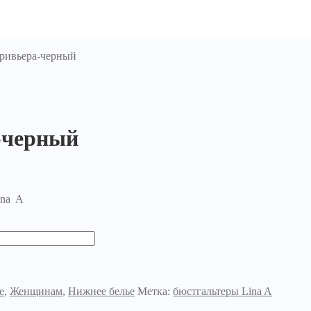
 ривьера-черный
-черный
ina A
е
,
Женщинам
,
Нижнее белье
Метка:
бюстгальтеры Lina A