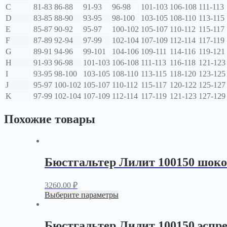
C
81-83
86-88
91-93
96-98
101-103
106-108
111-113
D
83-85
88-90
93-95
98-100
103-105
108-110
113-115
E
85-87
90-92
95-97
100-102
105-107
110-112
115-117
F
87-89
92-94
97-99
102-104
107-109
112-114
117-119
G
89-91
94-96
99-101
104-106
109-111
114-116
119-121
H
91-93
96-98
101-103
106-108
111-113
116-118
121-123
I
93-95
98-100
103-105
108-110
113-115
118-120
123-125
J
95-97
100-102
105-107
110-112
115-117
120-122
125-127
K
97-99
102-104
107-109
112-114
117-119
121-123
127-129
Похожие товары
Бюстгальтер Лилит 100150 шок
3260.00
₽
Выберите параметры
Бюстгальтер Лилит 100150 эспре