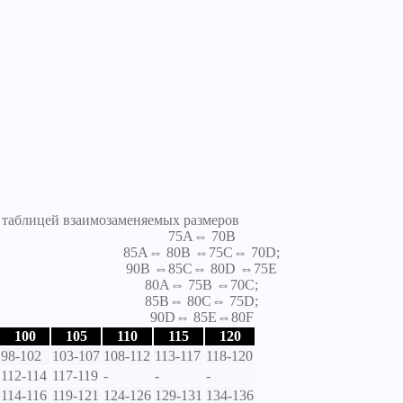
я таблицей взаимозаменяемых размеров
75A⇔ 70B
85A⇔ 80B ⇔75C⇔ 70D;
90B ⇔85C⇔ 80D ⇔75E
80A⇔ 75B ⇔70C;
85B⇔ 80C⇔ 75D;
90D⇔ 85E⇔80F
100
105
110
115
120
98-102
103-107
108-112
113-117
118-120
112-114
117-119
-
-
-
114-116
119-121
124-126
129-131
134-136