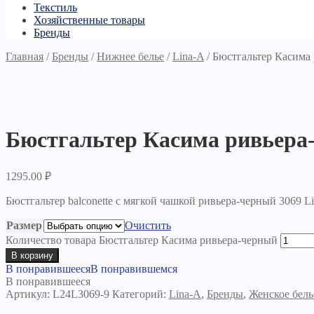
Текстиль
Хозяйственные товары
Бренды
Главная
/
Бренды
/
Нижнее белье
/
Lina-A
/
Бюстгальтер Касима
Бюстгальтер Касима ривьера
1295.00
₽
Бюстгальтер balconette с мягкой чашкой ривьера-черный 3069 L
Размер
Очистить
Количество товара Бюстгальтер Касима ривьера-черный
В корзину
В понравившееся
В понравившемся
В понравившееся
Артикул:
L24L3069-9
Категорий:
Lina-A
,
Бренды
,
Женское бель