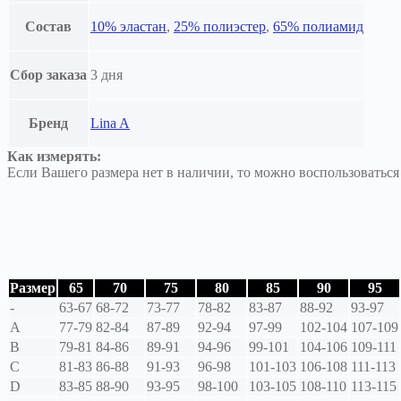
Состав
10% эластан
,
25% полиэстер
,
65% полиамид
Сбор заказа
3 дня
Бренд
Lina A
Как измерять:
Если Вашего размера нет в наличии, то можно воспользоватьс
Размер
65
70
75
80
85
90
95
-
63-67
68-72
73-77
78-82
83-87
88-92
93-97
A
77-79
82-84
87-89
92-94
97-99
102-104
107-109
B
79-81
84-86
89-91
94-96
99-101
104-106
109-111
C
81-83
86-88
91-93
96-98
101-103
106-108
111-113
D
83-85
88-90
93-95
98-100
103-105
108-110
113-115