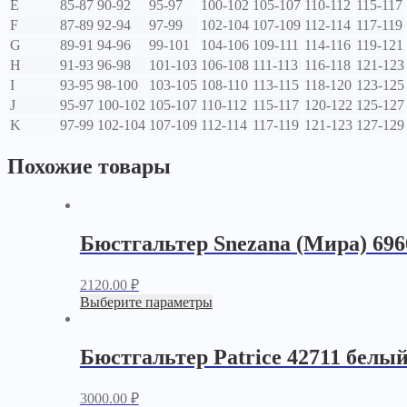
E
85-87
90-92
95-97
100-102
105-107
110-112
115-117
F
87-89
92-94
97-99
102-104
107-109
112-114
117-119
G
89-91
94-96
99-101
104-106
109-111
114-116
119-121
H
91-93
96-98
101-103
106-108
111-113
116-118
121-123
I
93-95
98-100
103-105
108-110
113-115
118-120
123-125
J
95-97
100-102
105-107
110-112
115-117
120-122
125-127
K
97-99
102-104
107-109
112-114
117-119
121-123
127-129
Похожие товары
Бюстгальтер Snezana (Мира) 69
2120.00
₽
Выберите параметры
Бюстгальтер Patrice 42711 белы
3000.00
₽