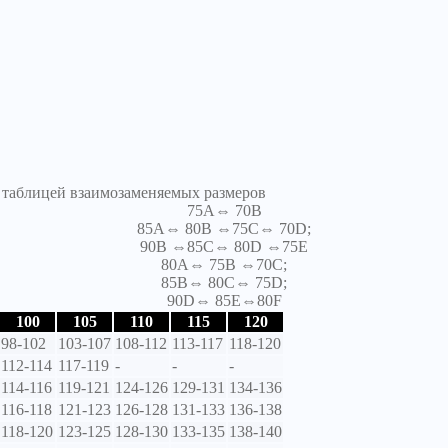
я таблицей взаимозаменяемых размеров
75A⇔ 70B
85A⇔ 80B ⇔75C⇔ 70D;
90B ⇔85C⇔ 80D ⇔75E
80A⇔ 75B ⇔70C;
85B⇔ 80C⇔ 75D;
90D⇔ 85E⇔80F
100
105
110
115
120
98-102
103-107
108-112
113-117
118-120
112-114
117-119
-
-
-
114-116
119-121
124-126
129-131
134-136
116-118
121-123
126-128
131-133
136-138
118-120
123-125
128-130
133-135
138-140