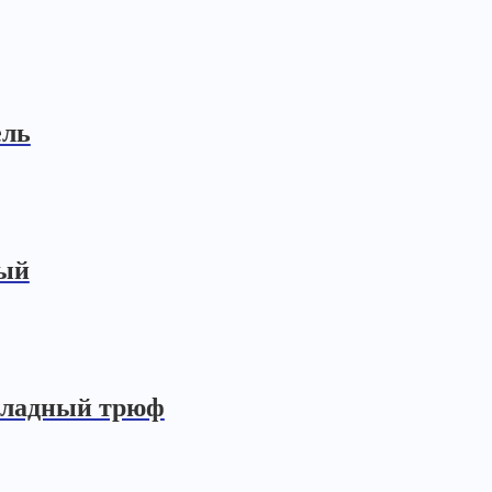
ель
ный
оладный трюф