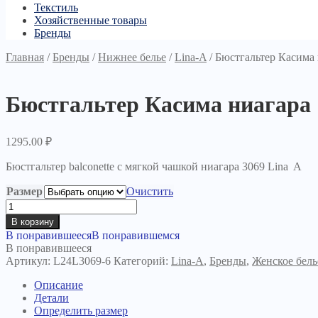
Текстиль
Хозяйственные товары
Бренды
Главная
/
Бренды
/
Нижнее белье
/
Lina-A
/
Бюстгальтер Касима 
Бюстгальтер Касима ниагара
1295.00
₽
Бюстгальтер balconette с мягкой чашкой ниагара 3069 Lina A
Размер
Очистить
Количество
товара
В корзину
Бюстгальтер
В понравившееся
В понравившемся
Касима
В понравившееся
ниагара
Артикул:
L24L3069-6
Категорий:
Lina-A
,
Бренды
,
Женское бель
Описание
Детали
Определить размер