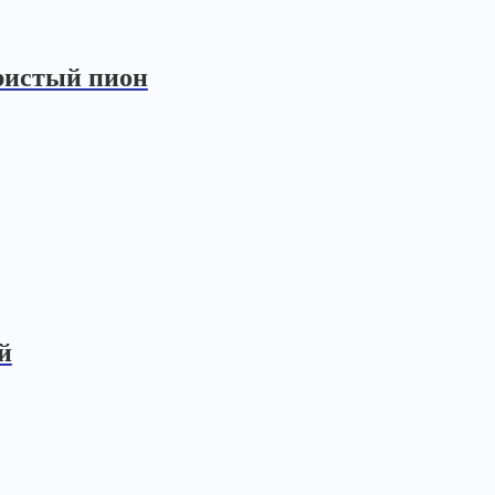
бристый пион
й