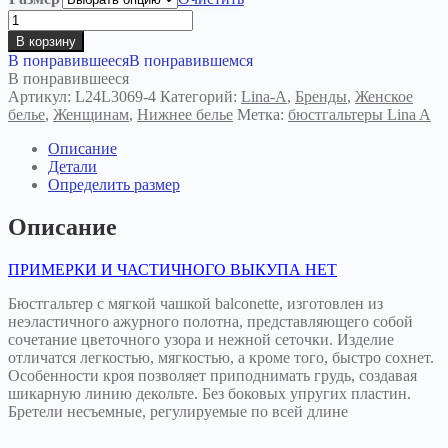
Количество
товара
В корзину
Бюстгальтер
В понравившееся
В понравившемся
Касима
В понравившееся
крокус
Артикул:
L24L3069-4
Категорий:
Lina-A
,
Бренды
,
Женское
белье
,
Женщинам
,
Нижнее белье
Метка:
бюстгальтеры Lina A
Описание
Детали
Определить размер
Описание
ПРИМЕРКИ И ЧАСТИЧНОГО ВЫКУПА НЕТ
Бюстгальтер с мягкой чашкой balconette, изготовлен из
неэластичного ажурного полотна, представляющего собой
сочетание цветочного узора и нежной сеточки. Изделие
отличатся легкостью, мягкостью, а кроме того, быстро сохнет.
Особенности кроя позволяет приподнимать грудь, создавая
шикарную линию декольте. Без боковых упругих пластин.
Бретели несъемные, регулируемые по всей длине