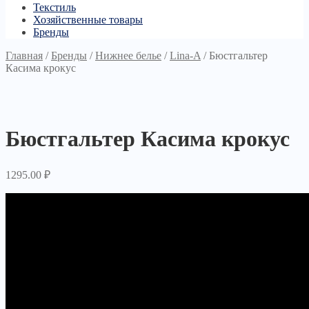
Текстиль
Хозяйственные товары
Бренды
Главная
/
Бренды
/
Нижнее белье
/
Lina-A
/
Бюстгальтер
Касима крокус
Бюстгальтер Касима крокус
1295.00
₽