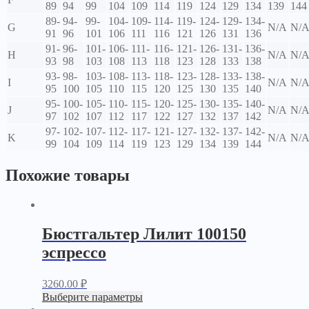
89
94
99
104
109
114
119
124
129
134
139
144
89-
94-
99-
104-
109-
114-
119-
124-
129-
134-
G
N/A
N/
91
96
101
106
111
116
121
126
131
136
91-
96-
101-
106-
111-
116-
121-
126-
131-
136-
H
N/A
N/
93
98
103
108
113
118
123
128
133
138
93-
98-
103-
108-
113-
118-
123-
128-
133-
138-
I
N/A
N/
95
100
105
110
115
120
125
130
135
140
95-
100-
105-
110-
115-
120-
125-
130-
135-
140-
J
N/A
N/
97
102
107
112
117
122
127
132
137
142
97-
102-
107-
112-
117-
121-
127-
132-
137-
142-
K
N/A
N/
99
104
109
114
119
123
129
134
139
144
Похожие товары
Бюстгальтер Лилит 100150
эспрессо
3260.00
₽
Выберите параметры