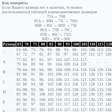
Как измерять:
Если Вашего размера нет в наличии, то можно
воспользоваться таблицей взаимозаменяемых размеров
75A⇔ 70B
85A⇔ 80B ⇔75C⇔ 70D;
90B ⇔85C⇔ 80D ⇔75E
80A⇔ 75B ⇔70C;
85B⇔ 80C⇔ 75D;
90D⇔ 85E⇔80F
Размер
65
70
75
80
85
90
95
100
105
110
115
120
63-
68-
73-
78-
83-
88-
93-
98-
103-
108-
113-
118
-
67
72
77
82
87
92
97
102
107
112
117
120
77-
82-
87-
92-
97-
102-
107-
112-
117-
A
-
-
-
79
84
89
94
99
104
109
114
119
79-
84-
89-
94-
99-
104-
109-
114-
119-
124-
129-
134
B
81
86
91
96
101
106
111
116
121
126
131
136
81-
86-
91-
96-
101-
106-
111-
116-
121-
126-
131-
136
C
83
88
93
98
103
108
113
118
123
128
133
138
83-
88-
93-
98-
103-
108-
113-
118-
123-
128-
133-
138
D
85
90
95
100
105
110
115
120
125
130
135
140
85-
90-
95-
100-
105-
110-
115-
120-
125-
130-
135-
140
E
87
92
97
102
107
112
117
122
127
132
137
142
87-
92-
97-
102-
107-
112-
117-
122-
127-
132-
137-
142
F