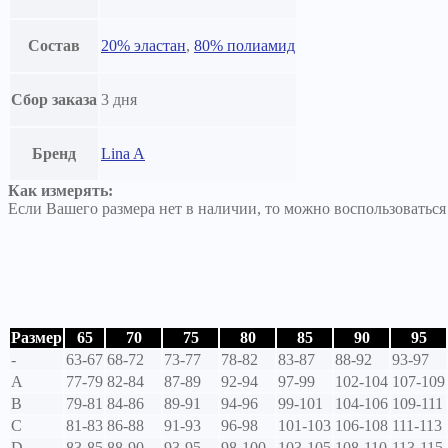
Состав
20% эластан
,
80% полиамид
Сбор заказа
3 дня
Бренд
Lina A
Как измерять:
Если Вашего размера нет в наличии, то можно воспользоватьс
Размер
65
70
75
80
85
90
95
-
63-67
68-72
73-77
78-82
83-87
88-92
93-97
A
77-79
82-84
87-89
92-94
97-99
102-104
107-109
B
79-81
84-86
89-91
94-96
99-101
104-106
109-111
C
81-83
86-88
91-93
96-98
101-103
106-108
111-113
D
83-85
88-90
93-95
98-100
103-105
108-110
113-115