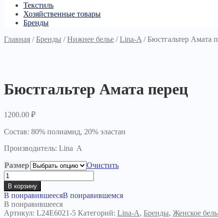
Текстиль
Хозяйственные товары
Бренды
Главная
/
Бренды
/
Нижнее белье
/
Lina-A
/
Бюстгальтер Амата 
Бюстгальтер Амата перец
1200.00
₽
Состав: 80% полиамид, 20% эластан
Производитель: Lina A
Размер
Очистить
Количество
товара
В корзину
Бюстгальтер
В понравившееся
В понравившемся
Амата
В понравившееся
перец
Артикул:
L24E6021-5
Категорий:
Lina-A
,
Бренды
,
Женское бель