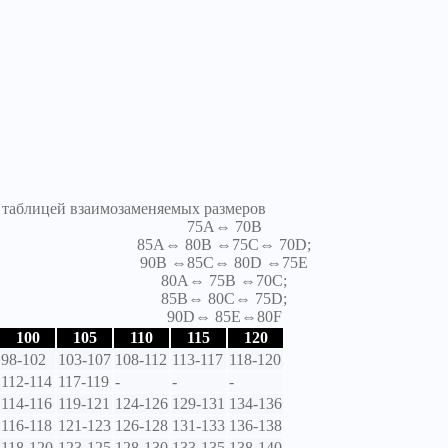
я таблицей взаимозаменяемых размеров
75A⇔ 70B
85A⇔ 80B ⇔75C⇔ 70D;
90B ⇔85C⇔ 80D ⇔75E
80A⇔ 75B ⇔70C;
85B⇔ 80C⇔ 75D;
90D⇔ 85E⇔80F
100
105
110
115
120
98-102
103-107
108-112
113-117
118-120
112-114
117-119
-
-
-
114-116
119-121
124-126
129-131
134-136
116-118
121-123
126-128
131-133
136-138
118-120
123-125
128-130
133-135
138-140