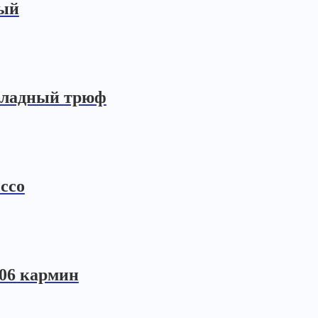
ный
оладный трюф
ссо
606 кармин