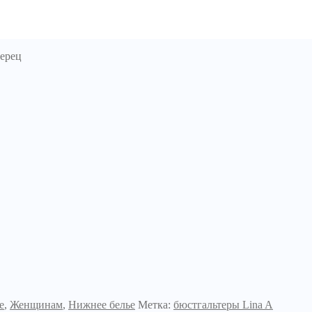
перец
е
,
Женщинам
,
Нижнее белье
Метка:
бюстгальтеры Lina A