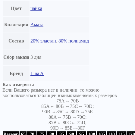
Цвет
чайка
Коллекция
Амата
Состав
20% эластан
,
80% полиамид
Сбор заказа
3 дня
Бренд
Lina A
Как измерять:
Если Вашего размера нет в наличии, то можно
воспользоваться таблицей взаимозаменяемых размеров
75A⇔ 70B
85A⇔ 80B ⇔75C⇔ 70D;
90B ⇔85C⇔ 80D ⇔75E
80A⇔ 75B ⇔70C;
85B⇔ 80C⇔ 75D;
90D⇔ 85E⇔80F
Размер
65
70
75
80
85
90
95
100
105
110
115
120