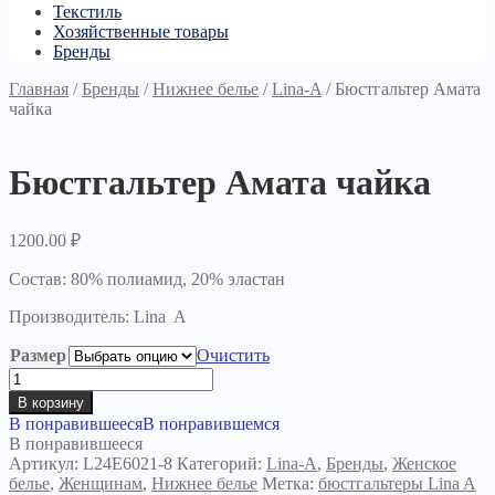
Текстиль
Хозяйственные товары
Бренды
Главная
/
Бренды
/
Нижнее белье
/
Lina-A
/
Бюстгальтер Амата
чайка
Бюстгальтер Амата чайка
1200.00
₽
Состав: 80% полиамид, 20% эластан
Производитель: Lina A
Размер
Очистить
Количество
товара
В корзину
Бюстгальтер
В понравившееся
В понравившемся
Амата
В понравившееся
чайка
Артикул:
L24E6021-8
Категорий:
Lina-A
,
Бренды
,
Женское
белье
,
Женщинам
,
Нижнее белье
Метка:
бюстгальтеры Lina A