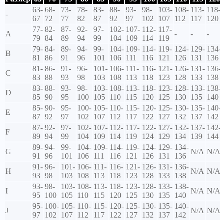
63-
68-
73-
78-
83-
88-
93-
98-
103-
108-
113-
118
-
67
72
77
82
87
92
97
102
107
112
117
120
77-
82-
87-
92-
97-
102-
107-
112-
117-
A
-
-
-
79
84
89
94
99
104
109
114
119
79-
84-
89-
94-
99-
104-
109-
114-
119-
124-
129-
134
B
81
86
91
96
101
106
111
116
121
126
131
136
81-
86-
91-
96-
101-
106-
111-
116-
121-
126-
131-
136
C
83
88
93
98
103
108
113
118
123
128
133
138
83-
88-
93-
98-
103-
108-
113-
118-
123-
128-
133-
138
D
85
90
95
100
105
110
115
120
125
130
135
140
85-
90-
95-
100-
105-
110-
115-
120-
125-
130-
135-
140
E
87
92
97
102
107
112
117
122
127
132
137
142
87-
92-
97-
102-
107-
112-
117-
122-
127-
132-
137-
142
F
89
94
99
104
109
114
119
124
129
134
139
144
89-
94-
99-
104-
109-
114-
119-
124-
129-
134-
G
N/A
N/
91
96
101
106
111
116
121
126
131
136
91-
96-
101-
106-
111-
116-
121-
126-
131-
136-
H
N/A
N/
93
98
103
108
113
118
123
128
133
138
93-
98-
103-
108-
113-
118-
123-
128-
133-
138-
I
N/A
N/
95
100
105
110
115
120
125
130
135
140
95-
100-
105-
110-
115-
120-
125-
130-
135-
140-
J
N/A
N/
97
102
107
112
117
122
127
132
137
142